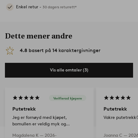
Enkel retur -
30 dagers returrett*
Dette mener andre
4.8
basert på
14
karaktergivninger
Vis alle omtaler (3)
Verifierad kjøpere
Putetrekk
Putetrekk
Jeg er fornøyd med kjøpet,
Vakre putetrekk
bomullen er veldig myk og
behagelig mot huden, ser flott ut,
Magdalena K —
2026-
Joanna C —
2026
anbefales