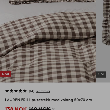
Deal
1
/
4
14
3 omtaler
LAUREN FRILL putetrekk med volang 50x70 cm
138 NOK
169 NOK