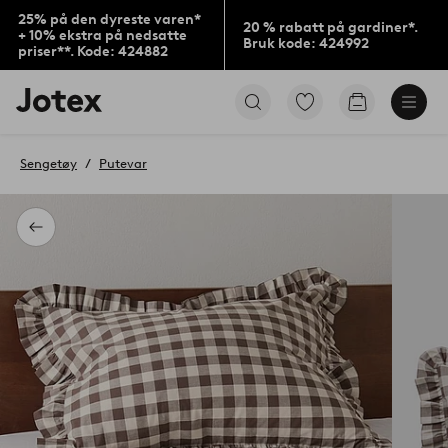
25% på den dyreste varen*
20 % rabatt på gardiner*.
+ 10% ekstra på nedsatte
Bruk kode: 424992
priser**. Kode: 424882
Jotex’
Gå
Gå
logo
til
til
–
favorittmerkede
handlekurv
gå
produkter
Sengetøy
Putevar
til
forsiden
Tilbake