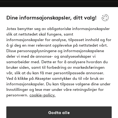
Våre tjenester
Dine informsajonskapsler, ditt valg!
Vilkår
Jotex benytter seg av obligatoriske informasjonskapsler
slik at nettstedet skal fungere, samt
Venner
informasjonskapsler for analyse, tilpasset innhold og for
å gi deg en mer relevant opplevelse på nettstedet vårt.
Disse personopplysningene og informasjonskapslene
deler vi med de annonse- og analyseselskaper vi
Sikre betalinger - Betal direkte eller del opp
samarbeider med. Dette er for å analysere hvordan du
bruker siden, samt til forbedring av markedsføringen
Vil du vite mer om
våre betalingsalternativer
?
vår, slik at du kan få mer persontilpassede annonser.
elpy
Ved å klikke på Aksepter samtykker du til vår bruk av
informasjonskapsler. Du kan tilpasse valgene dine under
Innstillinger og lese mer under våre retningslinjer for
personvern.
cookie-policy.
Norge - Velg land
Godta alle
Instagram
Facebook