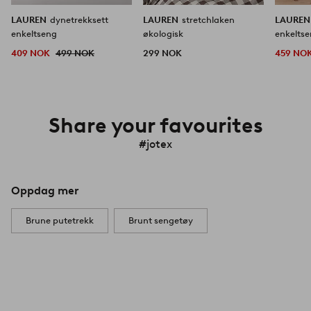
LAUREN
dynetrekksett
LAUREN
stretchlaken
LAURE
enkeltseng
økologisk
enkelts
409 NOK
499 NOK
299 NOK
459 NO
Share your favourites
#jotex
Oppdag mer
Brune putetrekk
Brunt sengetøy