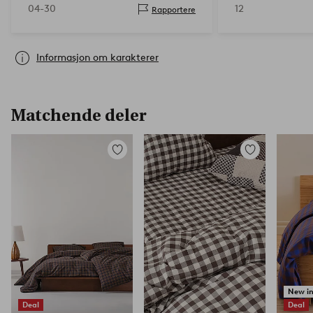
04-30
12
Rapportere
Informasjon om karakterer
Matchende deler
Legg
Legg
til
til
favoritter
favoritter
New i
Deal
Deal