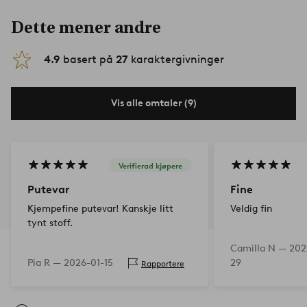
Dette mener andre
4.9
basert på
27
karaktergivninger
Vis alle omtaler (9)
Verifierad kjøpere
Putevar
Fine
Kjempefine putevar! Kanskje litt
Veldig fin
tynt stoff.
Camilla N —
202
Pia R —
2026-01-15
29
Rapportere