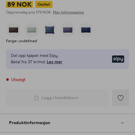
89 NOK
Outlet
Opprinnelig pris
179 NOK
Mer informasjon
Farge: undefined
Del opp kjøpet med Elpy.
Elpy
Betal fra 37 kr/md.
Les mer
Utsolgt
Legg i handlekurv
Legg
til
favoritter
Produktinformasjon