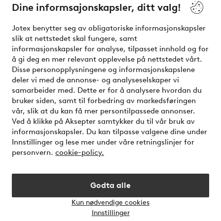
Dine informsajonskapsler, ditt valg!
Vilkår
Jotex benytter seg av obligatoriske informasjonskapsler
slik at nettstedet skal fungere, samt
Venner
informasjonskapsler for analyse, tilpasset innhold og for
å gi deg en mer relevant opplevelse på nettstedet vårt.
Disse personopplysningene og informasjonskapslene
deler vi med de annonse- og analyseselskaper vi
Sikre betalinger - Betal direkte eller del opp
samarbeider med. Dette er for å analysere hvordan du
bruker siden, samt til forbedring av markedsføringen
Vil du vite mer om
våre betalingsalternativer
?
vår, slik at du kan få mer persontilpassede annonser.
elpy
Ved å klikke på Aksepter samtykker du til vår bruk av
informasjonskapsler. Du kan tilpasse valgene dine under
Innstillinger og lese mer under våre retningslinjer for
personvern.
cookie-policy.
Norge - Velg land
Godta alle
Instagram
Facebook
Kun nødvendige cookies
Åpne
Innstillinger
chat-