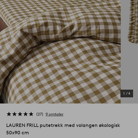
1
/
4
27
9 omtaler
LAUREN FRILL putetrekk med volangen økologisk
50x90 cm