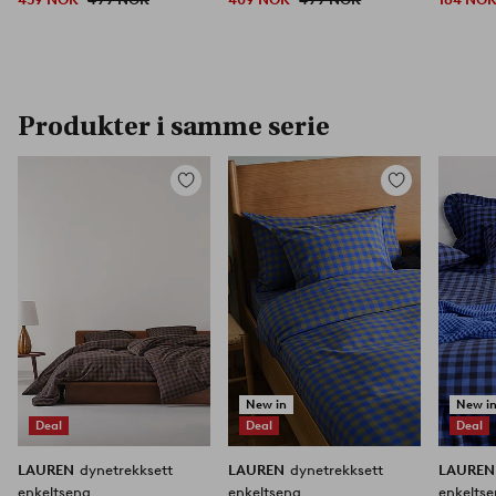
Produkter i samme serie
Legg
Legg
til
til
favoritter
favoritter
New in
New i
Deal
Deal
Deal
LAUREN
dynetrekksett
LAUREN
dynetrekksett
LAURE
enkeltseng
enkeltseng
enkelts