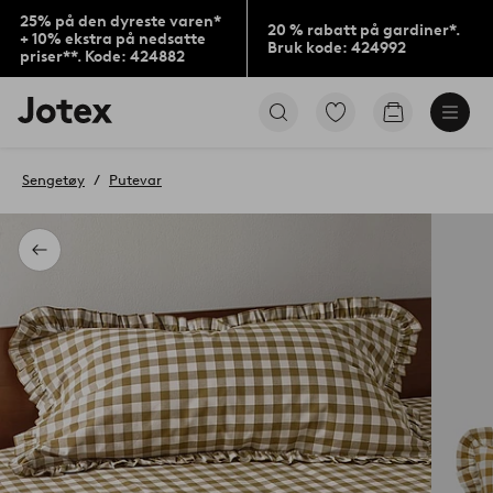
25% på den dyreste varen*
20 % rabatt på gardiner*.
+ 10% ekstra på nedsatte
Bruk kode: 424992
priser**. Kode: 424882
Jotex’
Gå
Gå
logo
til
til
–
favorittmerkede
handlekurv
gå
produkter
Sengetøy
Putevar
til
forsiden
Tilbake