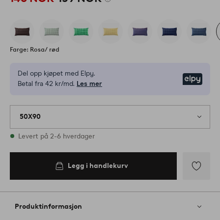
Farge: Rosa/ rød
Del opp kjøpet med Elpy.
Elpy
Betal fra 42 kr/md.
Les mer
50X90
På lager
Levert på 2-6 hverdager
Legg i handlekurv
Legg i
handlekurv
Legg
til
favoritter
Produktinformasjon