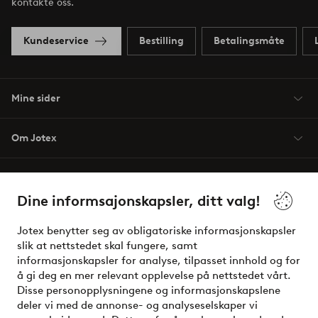
kontakte oss.
Kundeservice
Bestilling
Betalingsmåte
Mine sider
Om Jotex
Våre tjenester
Dine informsajonskapsler, ditt valg!
Vilkår
Jotex benytter seg av obligatoriske informasjonskapsler
slik at nettstedet skal fungere, samt
Venner
informasjonskapsler for analyse, tilpasset innhold og for
å gi deg en mer relevant opplevelse på nettstedet vårt.
Disse personopplysningene og informasjonskapslene
deler vi med de annonse- og analyseselskaper vi