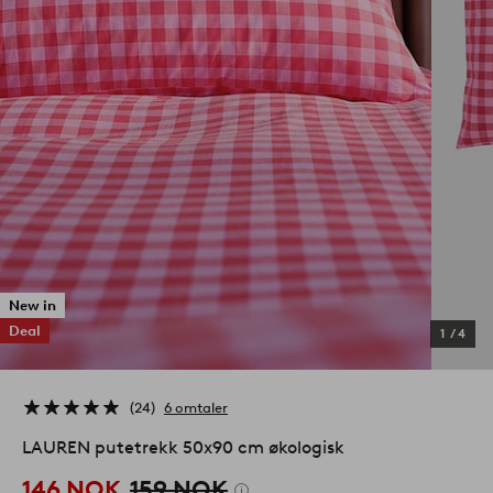
New in
Deal
1
/
4
24
6 omtaler
LAUREN putetrekk 50x90 cm økologisk
146 NOK
159 NOK