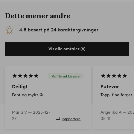
Dette mener andre
4.8
basert på
24
karaktergivninger
Vis alle omtaler (6)
Verifierad kjøpere
Deilig!
Putevar
Pent og mykt ☺️
Topp, fine farger
Maria V —
2025-12-
Angelika A —
20
27
08-11
Rapportere