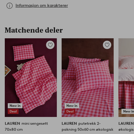
Informasjon om karakterer
Matchende deler
Legg
Legg
til
til
favoritter
favoritter
New in
New in
Deal
Deal
New i
LAUREN
mini sengesett
LAUREN
putetrekk 2-
LAURE
70x80 cm
pakning 50x60 cm økologisk
økologi