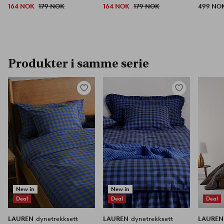
164 NOK
179 NOK
164 NOK
179 NOK
499 NO
Produkter i samme serie
Legg
Legg
til
til
favoritter
favoritter
New in
New in
Deal
Deal
Deal
LAUREN
dynetrekksett
LAUREN
dynetrekksett
LAURE