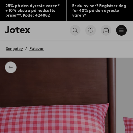
25% på den dyreste varen*
Er du ny her? Registrer deg
+ 10% ekstra på nedsatte
for 40% på den dyreste
priser**. Kode: 424882
varen*
Jotex’
Gå
Gå
logo
til
til
–
favorittmerkede
handlekurv
gå
produkter
Sengetøy
Putevar
til
forsiden
Tilbake