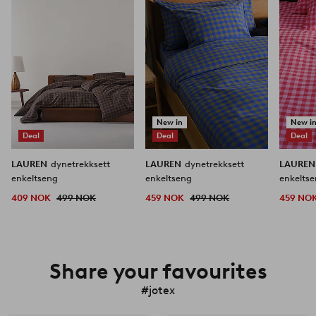
favoritter
favoritter
New in
New i
Deal
Deal
Deal
LAUREN
dynetrekksett
LAUREN
dynetrekksett
LAURE
enkeltseng
enkeltseng
enkelts
409 NOK
499 NOK
459 NOK
499 NOK
459 NO
Share your favourites
#jotex