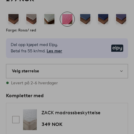
Farge: Rosa/ rød
Del opp kjøpet med Elpy.
Elpy
Betal fra 55 kr/md.
Les mer
Velg størrelse
Alle størrelser finnes på lager
Levert på 2-6 hverdager
Kompletter med
ZACK madrassbeskyttelse
349 NOK