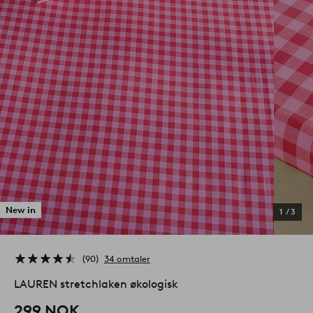
New in
1
/
3
90
34 omtaler
LAUREN stretchlaken økologisk
299 NOK