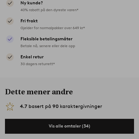
Ny kunde?
40% rabatt på den dyreste varen*
Fri frakt
Gjelder for normalpakker over 649 kr*
Fleksible betalingsmåter
Betale nå, senere eller dele opp
Enkel retur
30 dagers returrett*
Dette mener andre
4.7
basert på
90
karaktergivninger
Vis alle omtaler (34)