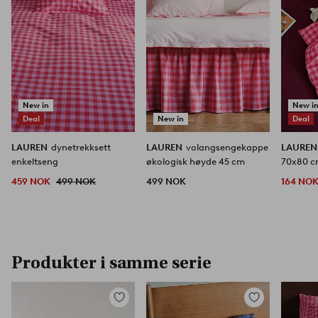
New in
New i
Deal
New in
Deal
LAUREN
dynetrekksett
LAUREN
volangsengekappe
LAURE
enkeltseng
økologisk høyde 45 cm
70x80 
459 NOK
499 NOK
499 NOK
164 NO
Produkter i samme serie
Legg
Legg
til
til