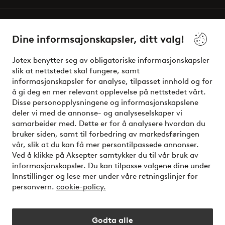
Våre tjenester
Dine informsajonskapsler, ditt valg!
Vilkår
Jotex benytter seg av obligatoriske informasjonskapsler
slik at nettstedet skal fungere, samt
Venner
informasjonskapsler for analyse, tilpasset innhold og for
å gi deg en mer relevant opplevelse på nettstedet vårt.
Disse personopplysningene og informasjonskapslene
deler vi med de annonse- og analyseselskaper vi
Sikre betalinger - Betal direkte eller del opp
samarbeider med. Dette er for å analysere hvordan du
bruker siden, samt til forbedring av markedsføringen
Vil du vite mer om
våre betalingsalternativer
?
vår, slik at du kan få mer persontilpassede annonser.
elpy
Ved å klikke på Aksepter samtykker du til vår bruk av
informasjonskapsler. Du kan tilpasse valgene dine under
Innstillinger og lese mer under våre retningslinjer for
personvern.
cookie-policy.
Norge - Velg land
Godta alle