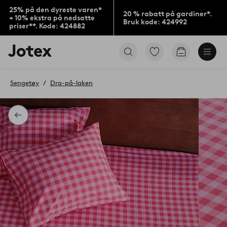
25% på den dyreste varen*
20 % rabatt på gardiner*.
+ 10% ekstra på nedsatte
Bruk kode: 424992
priser**. Kode: 424882
Jotex’
Gå
Gå
logo
til
til
–
favorittmerkede
handlekurv
gå
produkter
Sengetøy
Dra-på-laken
til
forsiden
Tilbake