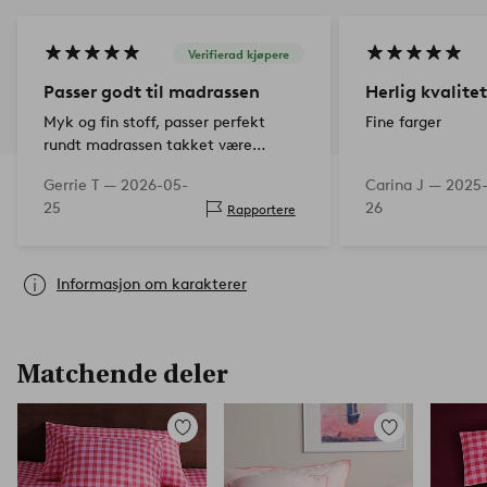
Verifierad kjøpere
Passer godt til madrassen
Herlig kvalitet
Myk og fin stoff, passer perfekt
Fine farger
rundt madrassen takket være
strikken som verken er for stram
Gerrie T —
2026-05-
Carina J —
2025-
eller for løs.
25
26
Rapportere
Informasjon om karakterer
Matchende deler
Legg
Legg
til
til
favoritter
favoritter