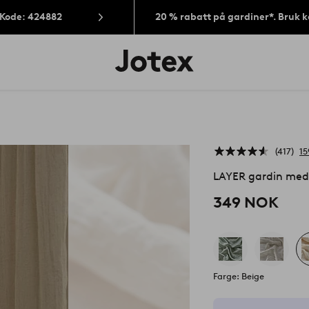
 Kode: 424882
20 % rabatt på gardiner*. Bruk 
Jotex’
logo
–
gå
til
forsiden
417
15
LAYER gardin med 
349 NOK
Farge: Beige