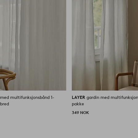
 med multifunksjonsbånd 1-
LAYER
gardin med multifunksjo
 bred
pakke
349 NOK