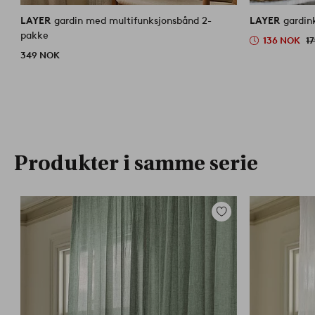
LAYER
gardin med multifunksjonsbånd 2-
LAYER
gardin
pakke
136 NOK
1
349 NOK
Produkter i samme serie
Legg
til
favoritter