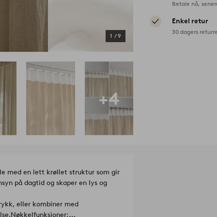
Betale nå, sener
Enkel retur
30 dagers returr
1
/
9
+4
le med en lett krøllet struktur som gir
nnsyn på dagtid og skaper en lys og
trykk, eller kombiner med
lse.
Nøkkelfunksjoner: