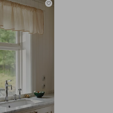
Legg
til
favoritter