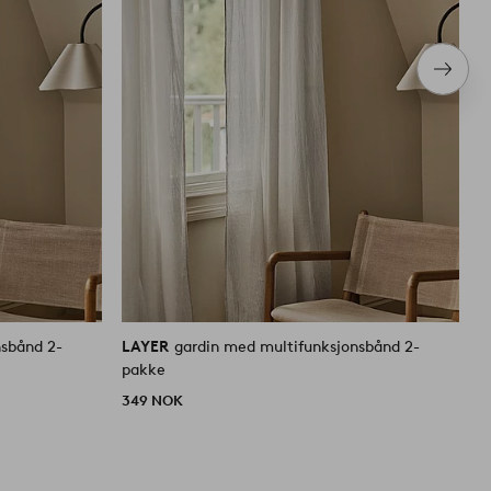
Neste
produ
nsbånd 2-
LAYER
gardin med multifunksjonsbånd 2-
L
pakke
p
349 NOK
3