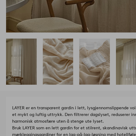
LAYER er en transparent gardin i lett, lysgjennomslippende voi
et mykt og luftig uttrykk. Den filtrerer dagslyset, reduserer i
harmonisk atmosfære uten å stenge ute lyset.
Bruk LAYER som en lett gardin for et stilrent, skandinavisk ut
mørkleggingsgardiner for en lag-på-lag-løsning med hotellføle