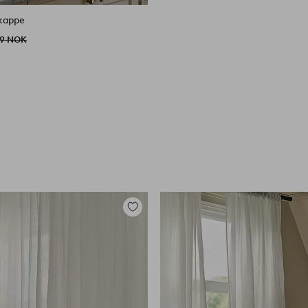
kappe
79 NOK
Legg
til
favoritter