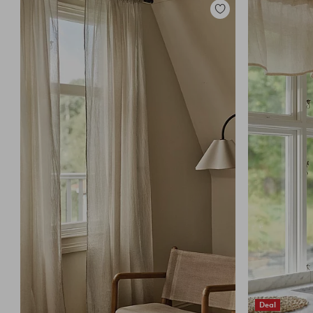
Legg
til
favoritter
Deal