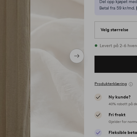
Del opp kjøpet med
Betal fra 59 kr/md.
Velg størrelse
Alle størrelser fin
Levert på 2-6 hve
Neste
produkt
Produkterklæring
Ny kunde?
40% rabatt på d
Fri frakt
Gjelder for norm
Fleksible bet