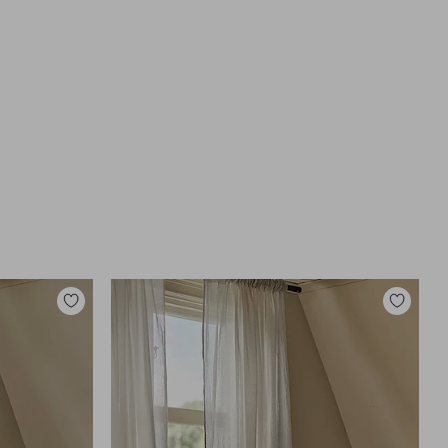
Legg
Legg
til
til
favoritter
favoritter