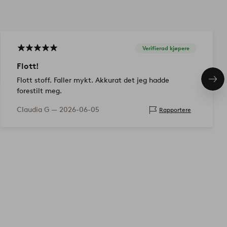
Verifierad kjøpere
Flott!
Flott stoff. Faller mykt. Akkurat det jeg hadde
Nes
pro
forestilt meg.
Claudia G —
2026-06-05
Rapportere