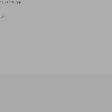
e eller dele opp
ett*