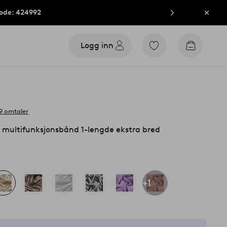
kode: 424992
Lukk
Logg inn
Gå
Gå
til
til
favorittmerkede
handleku
produkter
9 omtaler
multifunksjonsbånd 1-lengde ekstra bred
+1