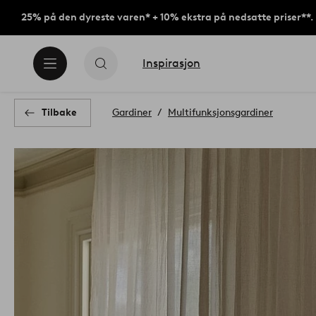
25% på den dyreste varen* + 10% ekstra på nedsatte priser**.
Inspirasjon
Tilbake
Gardiner
Multifunksjonsgardiner