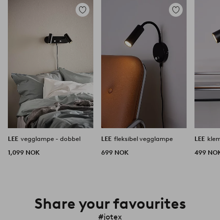
Legg
Legg
til
til
favoritter
favoritter
LEE
vegglampe - dobbel
LEE
fleksibel vegglampe
LEE
kle
1,099 NOK
699 NOK
499 NO
Share your favourites
#jotex