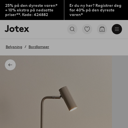
25% på den dyreste varen*
Er du ny her? Registrer deg
+ 10% ekstra på nedsatte
for 40% på den dyreste
priser**. Kode: 424882
varen*
Jotex’
Gå
Gå
logo
til
til
–
favorittmerkede
handlekurv
gå
produkter
Belysning
Bordlamper
til
forsiden
Tilbake