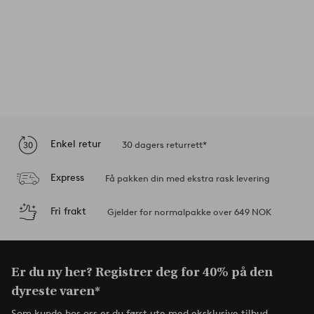
Enkel retur
30 dagers returrett*
Express
Få pakken din med ekstra rask levering
Fri frakt
Gjelder for normalpakke over 649 NOK
Er du ny her? Registrer deg for 40% på den
dyreste varen*
Som kunde hos oss er du først ute med eksklusive tilbud,