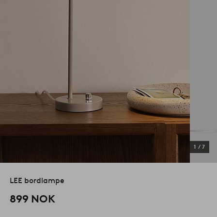
1
/
7
LEE bordlampe
899 NOK