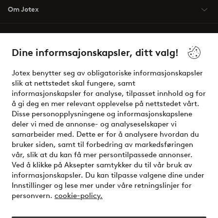
Om Jotex
Våre tjenester
Dine informsajonskapsler, ditt valg!
Vilkår
Jotex benytter seg av obligatoriske informasjonskapsler
slik at nettstedet skal fungere, samt
Venner
informasjonskapsler for analyse, tilpasset innhold og for
å gi deg en mer relevant opplevelse på nettstedet vårt.
Disse personopplysningene og informasjonskapslene
deler vi med de annonse- og analyseselskaper vi
Sikre betalinger - Betal direkte eller del opp
samarbeider med. Dette er for å analysere hvordan du
bruker siden, samt til forbedring av markedsføringen
Vil du vite mer om
våre betalingsalternativer
?
vår, slik at du kan få mer persontilpassede annonser.
elpy
Ved å klikke på Aksepter samtykker du til vår bruk av
informasjonskapsler. Du kan tilpasse valgene dine under
Innstillinger og lese mer under våre retningslinjer for
personvern.
cookie-policy.
Norge - Velg land