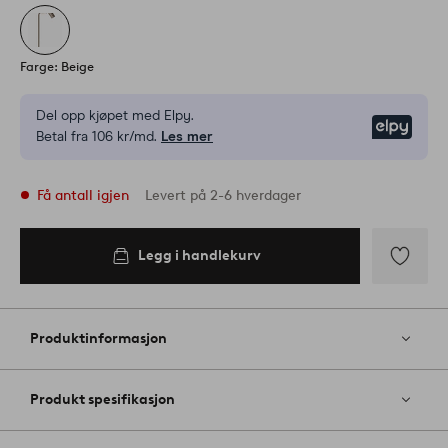
Farge: Beige
Del opp kjøpet med Elpy.
Elpy
Betal fra 106 kr/md.
Les mer
Få antall igjen
Levert på 2-6 hverdager
Legg i handlekurv
Legg i
handlekurv
Legg
til
favoritter
Produktinformasjon
Produkt spesifikasjon