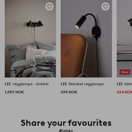
Legg
Legg
til
til
favoritter
favoritter
Deal
LEE
vegglampe - dobbel
LEE
fleksibel vegglampe
LEE
kle
1,099 NOK
699 NOK
424 NO
Share your favourites
#jotex