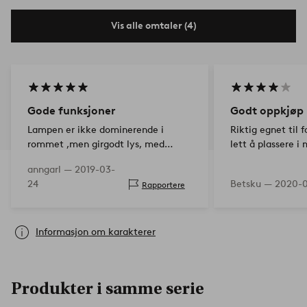
Vis alle omtaler (4)
Gode funksjoner
Godt oppkjøp
Lampen er ikke dominerende i
Riktig egnet til 
rommet ,men girgodt lys, med
lett å plassere i 
dimmer.
anngarl —
2019-03-
24
Betsku —
2020-0
Rapportere
Informasjon om karakterer
Produkter i samme serie