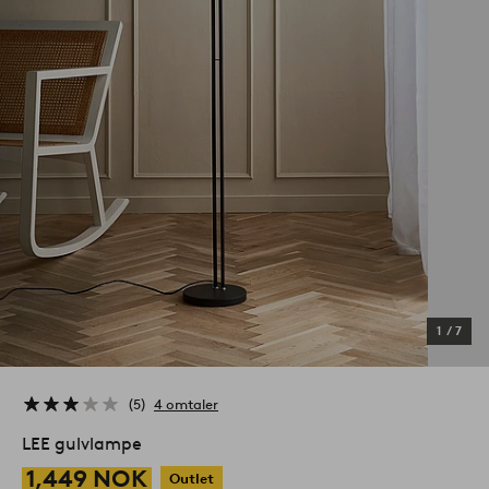
1
/
7
5
4 omtaler
LEE gulvlampe
1,449 NOK
Outlet