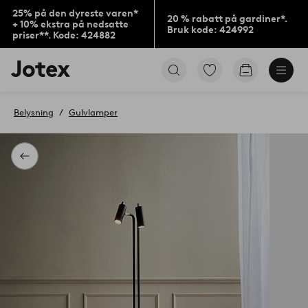
25% på den dyreste varen*
20 % rabatt på gardiner*.
+ 10% ekstra på nedsatte
Bruk kode: 424992
priser**. Kode: 424882
Jotex’
Gå
Gå
logo
til
til
–
favorittmerkede
handlekurv
gå
produkter
Belysning
Gulvlamper
til
forsiden
Tilbake