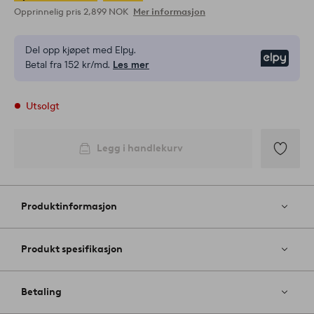
Opprinnelig pris
2,899 NOK
Mer informasjon
Del opp kjøpet med Elpy.
Elpy
Betal fra 152 kr/md.
Les mer
Utsolgt
Legg i handlekurv
Legg
til
favoritter
Produktinformasjon
Produkt spesifikasjon
Betaling