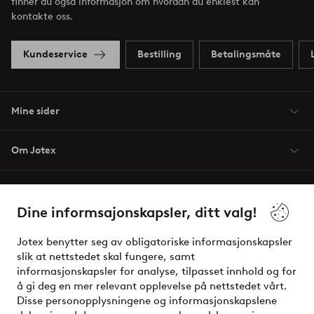
finner du også informasjon om hvordan du enklest kan
kontakte oss.
Kundeservice
Bestilling
Betalingsmåte
Mine sider
Om Jotex
Våre tjenester
Dine informsajonskapsler, ditt valg!
Vilkår
Jotex benytter seg av obligatoriske informasjonskapsler
slik at nettstedet skal fungere, samt
Venner
informasjonskapsler for analyse, tilpasset innhold og for
å gi deg en mer relevant opplevelse på nettstedet vårt.
Disse personopplysningene og informasjonskapslene