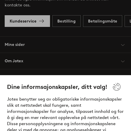
kontakte oss.
Kundeservice
Bestilling
Betalingsmåte
Mine sider
Om Jotex
Våre tjenester
Dine informsajonskapsler, ditt valg!
Vilkår
Jotex benytter seg av obligatoriske informasjonskapsler
slik at nettstedet skal fungere, samt
Venner
informasjonskapsler for analyse, tilpasset innhold og for
å gi deg en mer relevant opplevelse på nettstedet vårt.
Disse personopplysningene og informasjonskapslene
deler vi med de annonse- og analyseselskaper vi