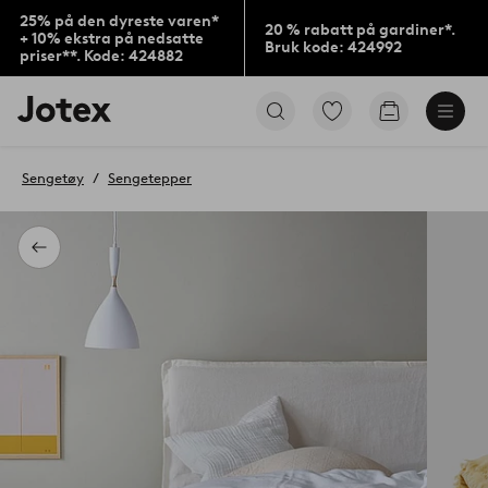
25% på den dyreste varen*
20 % rabatt på gardiner*.
+ 10% ekstra på nedsatte
Bruk kode: 424992
priser**. Kode: 424882
Jotex’
Gå
Gå
logo
til
til
–
favorittmerkede
handlekurv
gå
produkter
Sengetøy
Sengetepper
til
forsiden
Tilbake