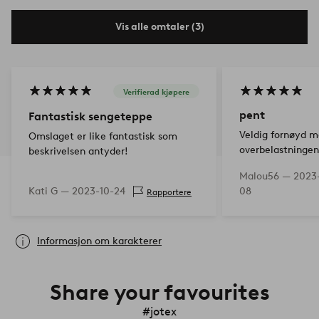
Vis alle omtaler (3)
Verifierad kjøpere
pent
Fantastisk sengeteppe
Veldig fornøyd m
Omslaget er like fantastisk som
overbelastningen
beskrivelsen antyder!
tykkelse og vekt 
Malou56 —
2023
akkurat som jeg 
Kati G —
2023-10-24
08
Rapportere
Informasjon om karakterer
Share your favourites
#jotex