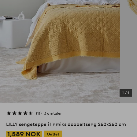
1
/
4
11
3 omtaler
LILLY sengeteppe i linmiks dobbeltseng 260x260 cm
1,589 NOK
Outlet