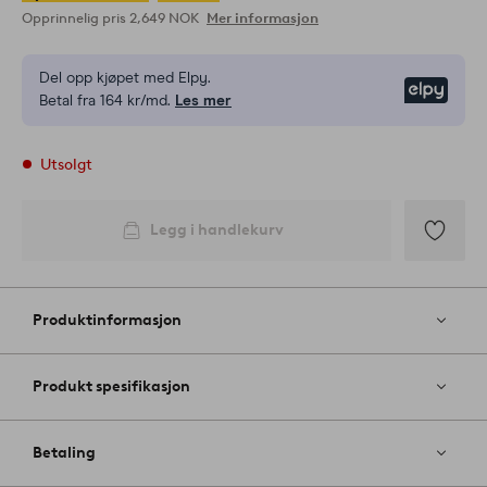
Opprinnelig pris
2,649 NOK
Mer informasjon
Del opp kjøpet med Elpy.
Elpy
Betal fra 164 kr/md.
Les mer
Utsolgt
Legg i handlekurv
Legg
til
favoritter
Produktinformasjon
Produkt spesifikasjon
Betaling