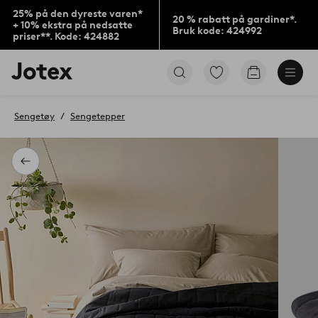
25% på den dyreste varen*
20 % rabatt på gardiner*.
+ 10% ekstra på nedsatte
Bruk kode: 424992
priser**. Kode: 424882
Jotex’
Gå
Gå
logo
til
til
–
favorittmerkede
handlekurv
gå
produkter
Sengetøy
Sengetepper
til
forsiden
Tilbake