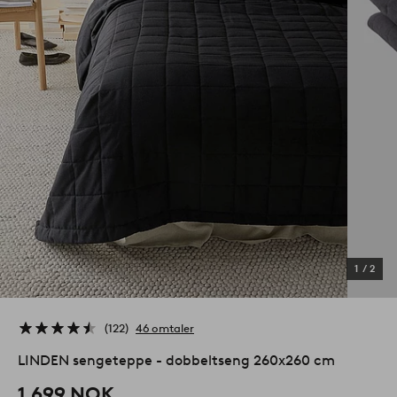
1
/
2
122
46 omtaler
LINDEN sengeteppe - dobbeltseng 260x260 cm
1,699 NOK