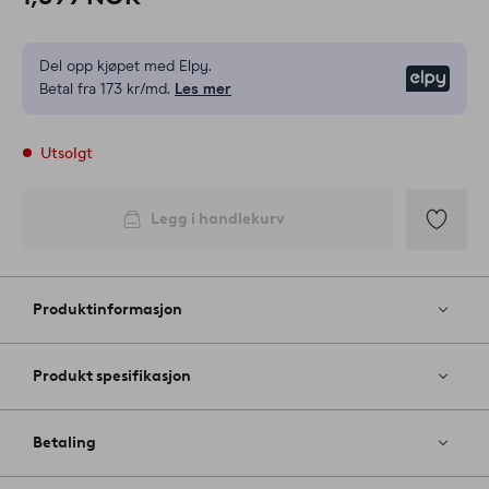
Del opp kjøpet med Elpy.
Elpy
Betal fra 173 kr/md.
Les mer
Utsolgt
Legg i handlekurv
Legg
til
favoritter
Produktinformasjon
Produkt spesifikasjon
Betaling