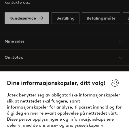
kontakte oss.
Kundeservice
Bestilling
Betalingsmåte
Mine sider
Om Jotex
Våre tjenester
Dine informsajonskapsler, ditt valg!
Vilkår
Jotex benytter seg av obligatoriske informasjonskapsler
slik at nettstedet skal fungere, samt
Venner
informasjonskapsler for analyse, tilpasset innhold og for
å gi deg en mer relevant opplevelse på nettstedet vårt.
Disse personopplysningene og informasjonskapslene
deler vi med de annonse- og analyseselskaper vi