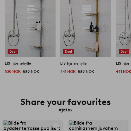
Deal
Deal
Deal
LIS
hjørnehylle
LIS
hjørnehylle
LIS
hjør
530 NOK
589 NOK
441 NOK
589 NOK
441 NO
Share your favourites
#jotex