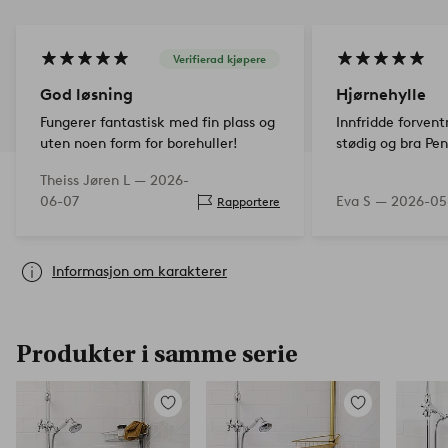
Verifierad kjøpere
God løsning
Hjørnehylle
Fungerer fantastisk med fin plass og
Innfridde forven
uten noen form for borehuller!
stødig og bra Pe
Theiss Jøren L —
2026-
06-07
Eva S —
2026-05
Rapportere
Informasjon om karakterer
Produkter i samme serie
Legg
Legg
til
til
favoritter
favoritter