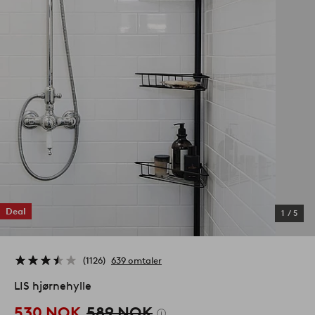
Deal
1
/
5
1126
639 omtaler
LIS hjørnehylle
530 NOK
589 NOK