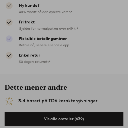
Ny kunde?
40% rabatt på den dyreste varen*
Fri frakt
Gjelder for normalpakker over 649 kr*
Fleksible betalingsmåter
Betale nå, senere eller dele opp
Enkel retur
30 dagers returrett*
Dette mener andre
3.4
basert på
1126
karaktergivninger
Vis alle omtaler (639)