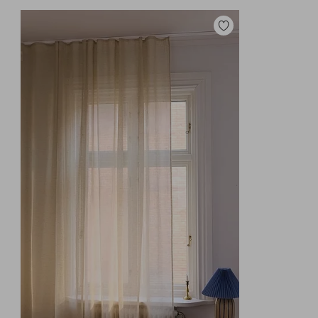
Legg
til
favoritter