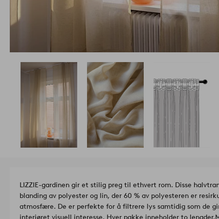
LIZZIE-gardinen gir et stilig preg til ethvert rom. Disse halvtr
blanding av polyester og lin, der 60 % av polyesteren er resir
atmosfære. De er perfekte for å filtrere lys samtidig som de gir 
interiøret visuell interesse. Hver pakke inneholder to lengder.
M