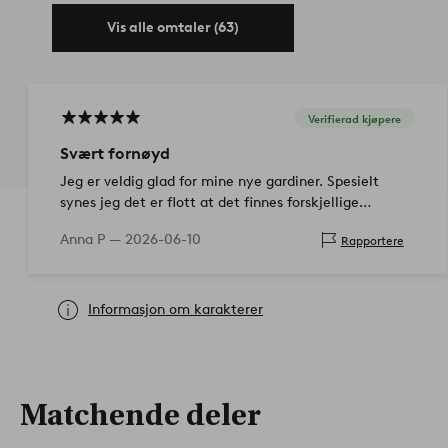
Vis alle omtaler (63)
Verifierad kjøpere
Svært fornøyd
Jeg er veldig glad for mine nye gardiner. Spesielt
synes jeg det er flott at det finnes forskjellige
funksjoner for oppheng.
Anna P —
2026-06-10
Rapportere
Informasjon om karakterer
Matchende deler