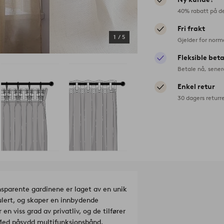
40% rabatt på d
Fri frakt
1
/
5
Gjelder for norm
Fleksible bet
Betale nå, sener
Enkel retur
30 dagers returr
ansparente gardinene er laget av en unik
kulert, og skaper en innbydende
en viss grad av privatliv, og de tilfører
ed påsydd multifunksjonsbånd.