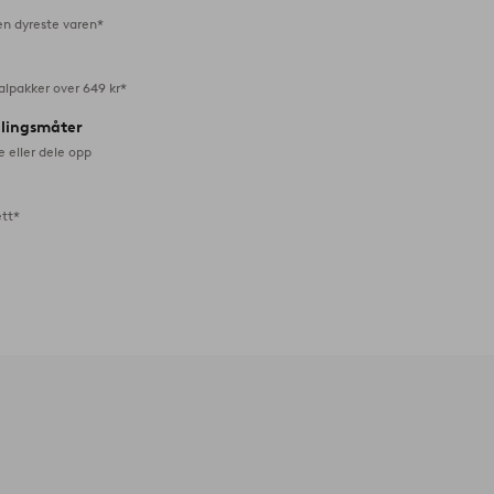
en dyreste varen*
alpakker over 649 kr*
alingsmåter
e eller dele opp
ett*