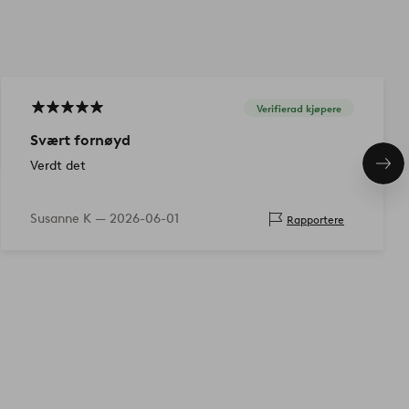
Verifierad kjøpere
Svært fornøyd
Verdt det
Nes
pro
Susanne K —
2026-06-01
Rapportere