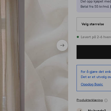
Del opp kjøpet med
Betal fra 55 kr/md.
Velg størrelse
Alle størrelser fin
Levert på 2-6 hve
Neste
produkt
For å gjøre det enk
Det er et utvalg av
Oppdag Basic
Produkterklæring
Ny kunde?