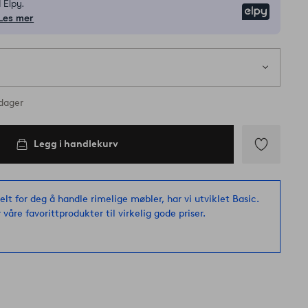
 Elpy.
Elpy
Les mer
1 s
nes på lager
rdager
Legg i handlekurv
Legg
til
favoritter
elt for deg å handle rimelige møbler, har vi utviklet Basic.
 våre favorittprodukter til virkelig gode priser.