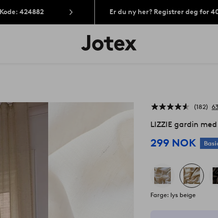
 Kode: 424882
Er du ny her? Registrer deg for 
Jotex’
logo
–
gå
til
forsiden
182
6
LIZZIE gardin med
299 NOK
Basi
Farge: lys beige