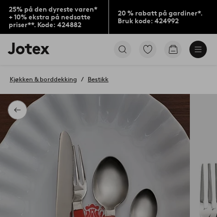
25% på den dyreste varen*
20 % rabatt på gardiner*.
+ 10% ekstra på nedsatte
Bruk kode: 424992
priser**. Kode: 424882
Jotex’
Gå
Gå
logo
til
til
–
favorittmerkede
handlekurv
gå
produkter
Kjøkken & borddekking
Bestikk
til
forsiden
Tilbake