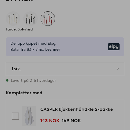
Farge: Sølv/rød
Del opp kjøpet med Elpy.
Elpy
Betal fra 63 kr/md.
Les mer
1 stk.
På lager
Levert på 2-6 hverdager
Kompletter med
CASPER kjøkkenhåndkle 2-pakke
143 NOK
169 NOK