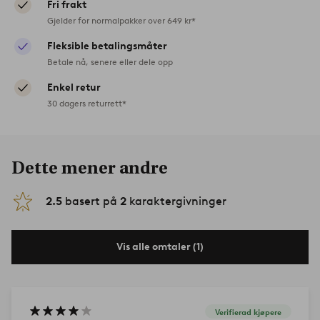
Fri frakt
Gjelder for normalpakker over 649 kr*
Fleksible betalingsmåter
Betale nå, senere eller dele opp
Enkel retur
30 dagers returrett*
Dette mener andre
2.5
basert på
2
karaktergivninger
Vis alle omtaler (1)
Verifierad kjøpere