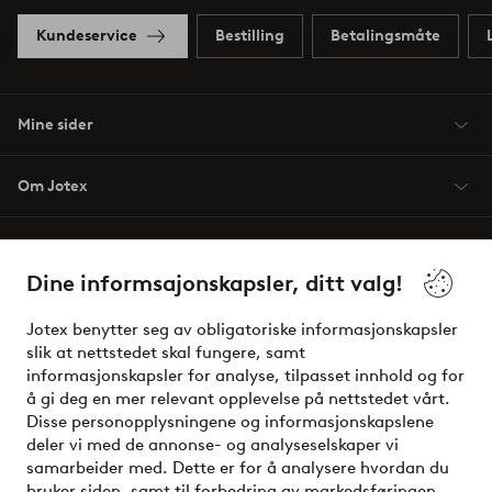
Kundeservice
Bestilling
Betalingsmåte
Mine sider
Om Jotex
Våre tjenester
Dine informsajonskapsler, ditt valg!
Vilkår
Jotex benytter seg av obligatoriske informasjonskapsler
slik at nettstedet skal fungere, samt
Venner
informasjonskapsler for analyse, tilpasset innhold og for
å gi deg en mer relevant opplevelse på nettstedet vårt.
Disse personopplysningene og informasjonskapslene
deler vi med de annonse- og analyseselskaper vi
Sikre betalinger - Betal direkte eller del opp
samarbeider med. Dette er for å analysere hvordan du
bruker siden, samt til forbedring av markedsføringen