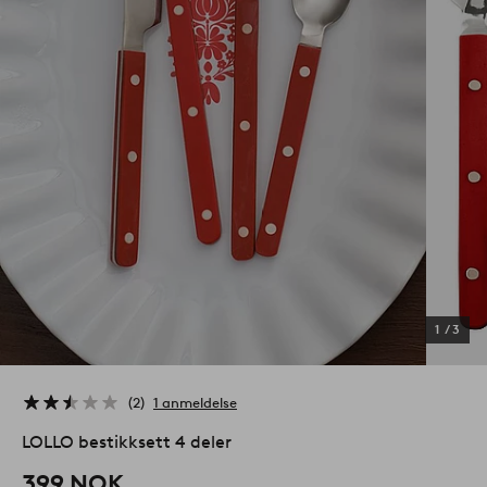
1
/
3
2
1 anmeldelse
LOLLO bestikksett 4 deler
399 NOK