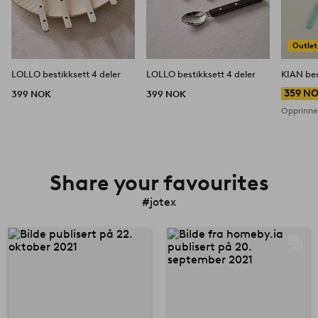
Outlet
LOLLO bestikksett 4 deler
LOLLO bestikksett 4 deler
KIAN bes
359 N
399 NOK
399 NOK
Opprinnel
Share your favourites
#jotex