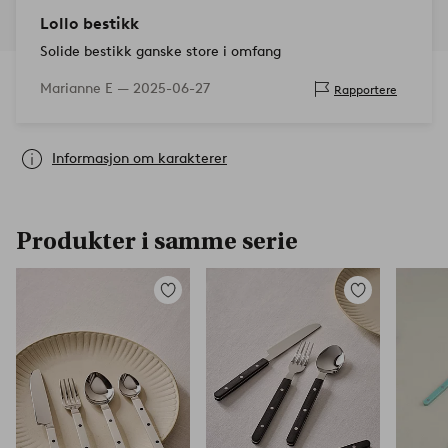
Lollo bestikk
Solide bestikk ganske store i omfang
Marianne E —
2025-06-27
Rapportere
Informasjon om karakterer
Produkter i samme serie
Legg
Legg
til
til
favoritter
favoritter