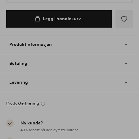
Legg i handlekurv
Legg
til
favoritter
Produktinformasjon
Betaling
Levering
Produkterklæring
Ny kunde?
40% rabatt på den dyreste varen*