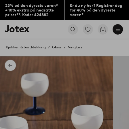
25% på den dyreste varen*
Er du ny her? Registrer deg
+ 10% ekstra på nedsatte
for 40% på den dyreste
priser**. Kode: 424882
varen*
Jotex’
Gå
Gå
logo
til
til
–
favorittmerkede
handlekurv
gå
produkter
Kjøkken & borddekking
Glass
Vinglass
til
forsiden
Tilbake