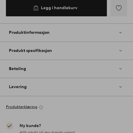
Legg i handlekurv
Legg
til
favoritter
Produktinformasjon
Produkt spesifikasjon
Betaling
Levering
Produkterklæring
Ny kunde?
40% rabatt på den dyreste varen*