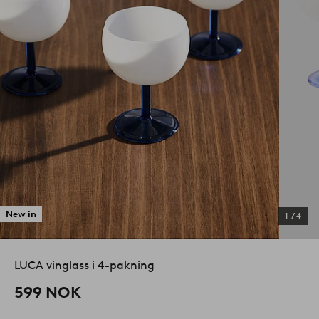
New in
1
/
4
LUCA vinglass i 4-pakning
599 NOK