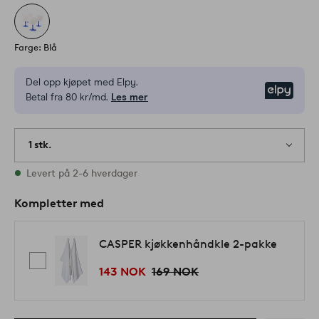
Farge: Blå
Del opp kjøpet med Elpy.
Elpy
Betal fra 80 kr/md.
Les mer
1 stk.
På lager
Levert på 2-6 hverdager
Kompletter med
CASPER kjøkkenhåndkle 2-pakke
143 NOK
169 NOK