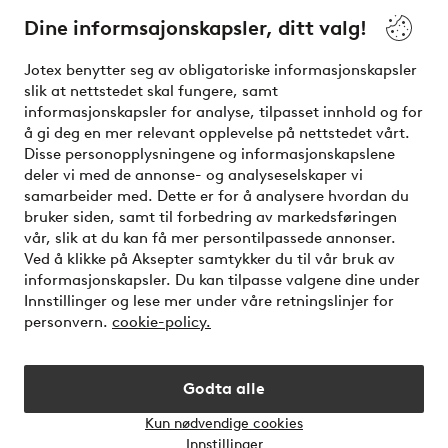
Dine informsajonskapsler, ditt valg!
Vilkår
Jotex benytter seg av obligatoriske informasjonskapsler
slik at nettstedet skal fungere, samt
Venner
informasjonskapsler for analyse, tilpasset innhold og for
å gi deg en mer relevant opplevelse på nettstedet vårt.
Disse personopplysningene og informasjonskapslene
deler vi med de annonse- og analyseselskaper vi
Sikre betalinger - Betal direkte eller del opp
samarbeider med. Dette er for å analysere hvordan du
bruker siden, samt til forbedring av markedsføringen
Vil du vite mer om
våre betalingsalternativer
?
vår, slik at du kan få mer persontilpassede annonser.
elpy
Ved å klikke på Aksepter samtykker du til vår bruk av
informasjonskapsler. Du kan tilpasse valgene dine under
Innstillinger og lese mer under våre retningslinjer for
personvern.
cookie-policy.
Norge - Velg land
Godta alle
Instagram
Facebook
Kun nødvendige cookies
Åpne
Innstillinger
chat-