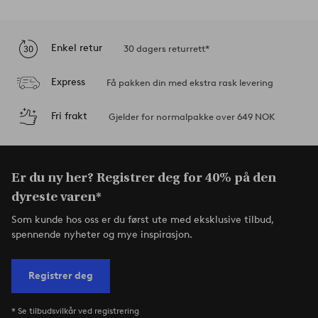
Enkel retur
30 dagers returrett*
Express
Få pakken din med ekstra rask levering
Fri frakt
Gjelder for normalpakke over 649 NOK
Er du ny her? Registrer deg for 40% på den
dyreste varen*
Som kunde hos oss er du først ute med eksklusive tilbud,
spennende nyheter og mye inspirasjon.
Registrer deg
* Se tilbudsvilkår ved registrering