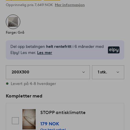
Opprinnelig pris
7,649 NOK
Mer informasjon
Farge: Grå
Del opp betalingen
helt rentefritt
i 6 måneder med
Elpy
Elpy! Les mer.
Les mer
200X300
1 stk.
På lager
Levert på 4-8 hverdager
Kompletter med
STOPP antisklimatte
179 NOK
Our best value!