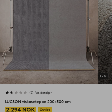
1
/
5
2
Vis detaljer
LUCSON viskoseteppe 200x300 cm
2,294 NOK
Outlet