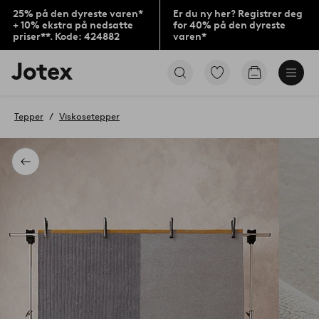
25% på den dyreste varen*
Er du ny her? Registrer deg
+ 10% ekstra på nedsatte
for 40% på den dyreste
priser**. Kode: 424882
varen*
Jotex’
Gå
Gå
logo
til
til
–
favorittmerkede
handlekurv
gå
produkter
Tepper
Viskosetepper
til
forsiden
Tilbake