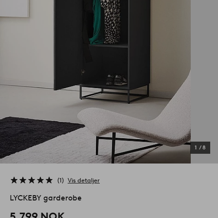
1
/
8
1
Vis detaljer
LYCKEBY garderobe
5,799 NOK