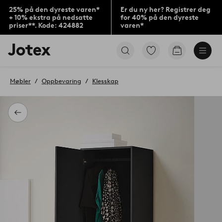
25% på den dyreste varen*
Er du ny her? Registrer deg
+ 10% ekstra på nedsatte
for 40% på den dyreste
priser**. Kode: 424882
varen*
Jotex’
Gå
Gå
logo
til
til
–
favorittmerkede
handlekurv
gå
produkter
Møbler
Oppbevaring
Klesskap
til
forsiden
Tilbake