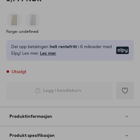
Farge: undefined
Del opp betalingen
helt rentefritt
i 6 måneder med
Elpy
Elpy! Les mer.
Les mer
Utsolgt
Legg i handlekurv
Legg
til
favoritter
Produktinformasjon
Produkt spesifikasjon