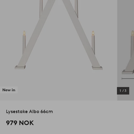
New in
1
/
3
Lysestake Albo 66cm
979 NOK