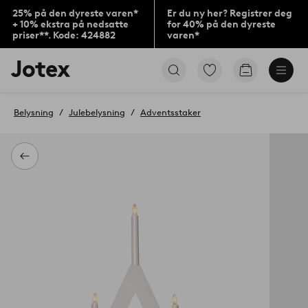
25% på den dyreste varen*
Er du ny her? Registrer deg
+ 10% ekstra på nedsatte
for 40% på den dyreste
priser**. Kode: 424882
varen*
Jotex’
Gå
Gå
logo
til
til
–
favorittmerkede
handlekurv
gå
produkter
Belysning
Julebelysning
Adventsstaker
til
forsiden
Tilbake