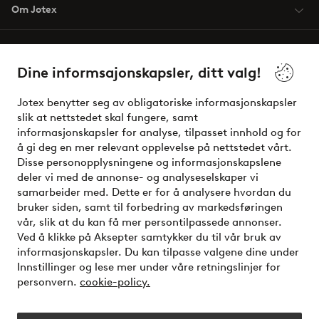
Om Jotex
Våre tjenester
Dine informsajonskapsler, ditt valg!
Vilkår
Jotex benytter seg av obligatoriske informasjonskapsler
slik at nettstedet skal fungere, samt
Venner
informasjonskapsler for analyse, tilpasset innhold og for
å gi deg en mer relevant opplevelse på nettstedet vårt.
Disse personopplysningene og informasjonskapslene
deler vi med de annonse- og analyseselskaper vi
Sikre betalinger - Betal direkte eller del opp
samarbeider med. Dette er for å analysere hvordan du
bruker siden, samt til forbedring av markedsføringen
Vil du vite mer om
våre betalingsalternativer
?
vår, slik at du kan få mer persontilpassede annonser.
elpy
Ved å klikke på Aksepter samtykker du til vår bruk av
informasjonskapsler. Du kan tilpasse valgene dine under
Innstillinger og lese mer under våre retningslinjer for
personvern.
cookie-policy.
Norge - Velg land