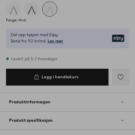
Farge: Hvit
Del opp kjøpet med Elpy.
Elpy
Betal fra 112 kr/md.
Les mer
På lager
Levert på 5-7 hverdager
Legg i handlekurv
Legg i
handlekurv
Legg
til
favoritter
Produktinformasjon
Produkt spesifikasjon