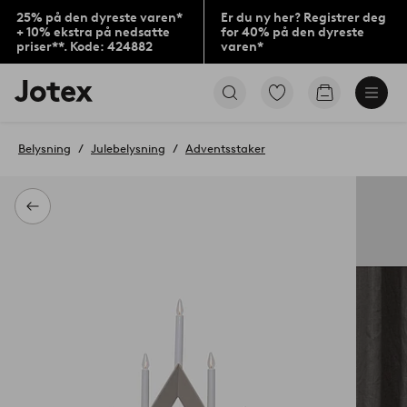
25% på den dyreste varen*
Er du ny her? Registrer deg
+ 10% ekstra på nedsatte
for 40% på den dyreste
priser**. Kode: 424882
varen*
Jotex’
Gå
Gå
logo
til
til
–
favorittmerkede
handlekurv
gå
produkter
Belysning
Julebelysning
Adventsstaker
til
forsiden
Tilbake