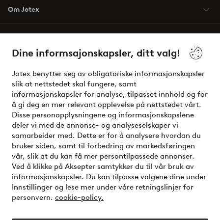
Om Jotex
Våre tjenester
Dine informsajonskapsler, ditt valg!
Vilkår
Jotex benytter seg av obligatoriske informasjonskapsler
slik at nettstedet skal fungere, samt
Venner
informasjonskapsler for analyse, tilpasset innhold og for
å gi deg en mer relevant opplevelse på nettstedet vårt.
Disse personopplysningene og informasjonskapslene
deler vi med de annonse- og analyseselskaper vi
Sikre betalinger - Betal direkte eller del opp
samarbeider med. Dette er for å analysere hvordan du
bruker siden, samt til forbedring av markedsføringen
Vil du vite mer om
våre betalingsalternativer
?
vår, slik at du kan få mer persontilpassede annonser.
elpy
Ved å klikke på Aksepter samtykker du til vår bruk av
informasjonskapsler. Du kan tilpasse valgene dine under
Innstillinger og lese mer under våre retningslinjer for
personvern.
cookie-policy.
Norge - Velg land