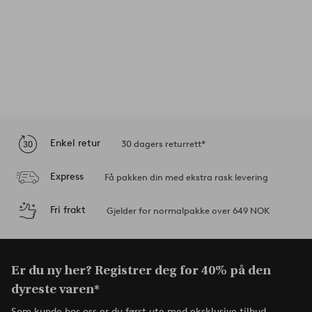
Enkel retur
30 dagers returrett*
Express
Få pakken din med ekstra rask levering
Fri frakt
Gjelder for normalpakke over 649 NOK
Er du ny her? Registrer deg for 40% på den
dyreste varen*
Som kunde hos oss er du først ute med eksklusive tilbud,