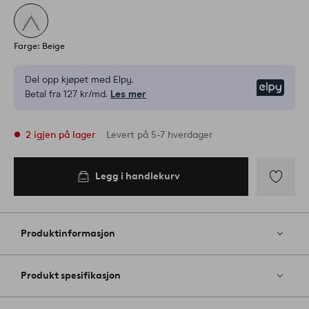
Farge: Beige
Del opp kjøpet med Elpy.
Elpy
Betal fra 127 kr/md.
Les mer
2 igjen på lager
Levert på 5-7 hverdager
Legg i handlekurv
Legg i
handlekurv
Legg
til
favoritter
Produktinformasjon
Produkt spesifikasjon