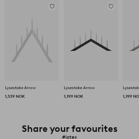
Legg
Legg
til
til
favoritter
favoritter
Lysestake Arrow
Lysestake Arrow
Lysesta
1,539 NOK
1,199 NOK
1,199 N
Share your favourites
#jotex