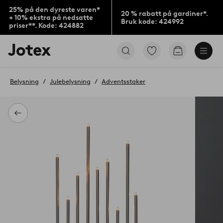
25% på den dyreste varen*
20 % rabatt på gardiner*.
+ 10% ekstra på nedsatte
Bruk kode: 424992
priser**. Kode: 424882
Jotex’
Gå
Gå
logo
til
til
–
favorittmerkede
handlekurv
gå
produkter
Belysning
Julebelysning
Adventsstaker
til
forsiden
Tilbake