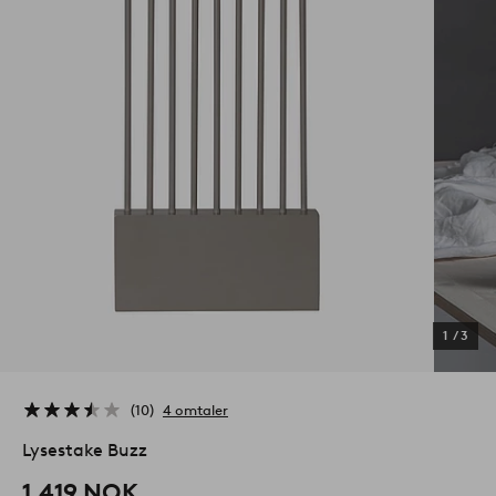
1
/
3
10
4 omtaler
Lysestake Buzz
1,419 NOK