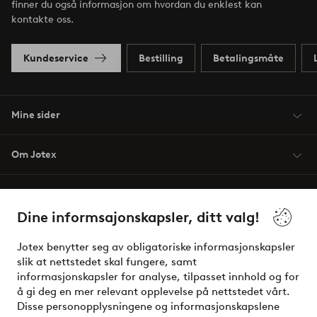
finner du også informasjon om hvordan du enklest kan
kontakte oss.
Kundeservice
Bestilling
Betalingsmåte
Mine sider
Om Jotex
Våre tjenester
Dine informsajonskapsler, ditt valg!
Vilkår
Jotex benytter seg av obligatoriske informasjonskapsler
slik at nettstedet skal fungere, samt
Venner
informasjonskapsler for analyse, tilpasset innhold og for
å gi deg en mer relevant opplevelse på nettstedet vårt.
Disse personopplysningene og informasjonskapslene