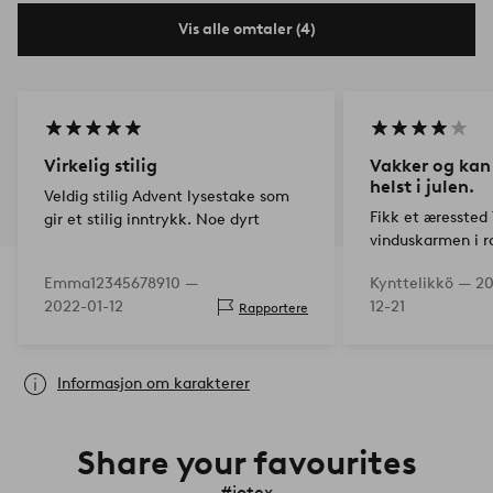
Vis alle omtaler (4)
Virkelig stilig
Vakker og kan
helst i julen.
Veldig stilig Advent lysestake som
Fikk et æressted
gir et stilig inntrykk. Noe dyrt
vinduskarmen i 
fantastisk.
Emma12345678910 —
Kynttelikkö —
20
2022-01-12
12-21
Rapportere
Informasjon om karakterer
Share your favourites
#jotex