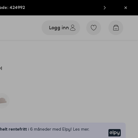
kode: 424992
Lukk
Logg inn
Gå
Gå
til
til
favorittmerkede
handleku
produkter
l
n
helt rentefritt
i 6 måneder med Elpy! Les mer.
Elpy