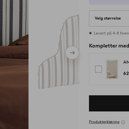
Velg størrelse
Alle størrelser fin
Levert på 4-8 hve
Kompletter me
Neste
produkt
AM
62
Produkterklæring