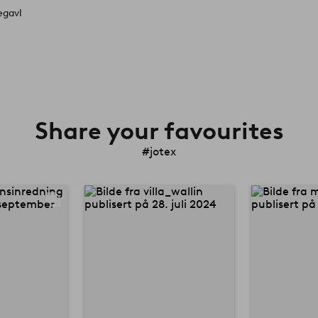
egavl
Share your favourites
#jotex