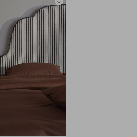
Legg
til
favoritter