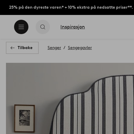
25% på den dyreste varen* + 10% ekstra på nedsatte priser**.
Inspirasjon
Tilbake
Senger
Sengegavler