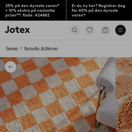
25% på den dyreste varen*
Er du ny her? Registrer deg
+ 10% ekstra på nedsatte
for 40% på den dyreste
priser**. Kode: 424882
varen*
Jotex’
Gå
Gå
logo
til
til
–
favorittmerkede
handlekurv
gå
produkter
Tepper
Bomulls- & filleryer
til
forsiden
Tilbake