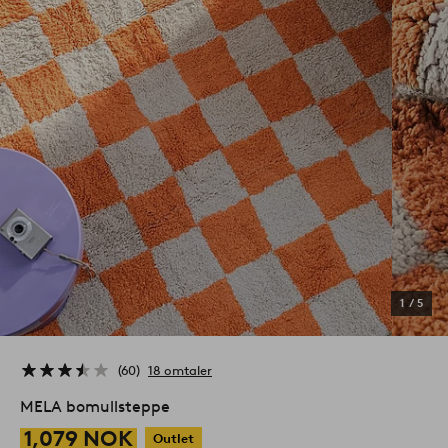
1
/
5
60
18 omtaler
MELA bomullsteppe
1,079 NOK
Outlet