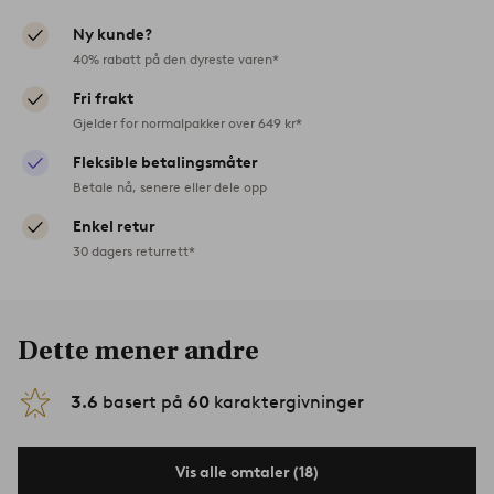
Ny kunde?
40% rabatt på den dyreste varen*
Fri frakt
Gjelder for normalpakker over 649 kr*
Fleksible betalingsmåter
Betale nå, senere eller dele opp
Enkel retur
30 dagers returrett*
Dette mener andre
3.6
basert på
60
karaktergivninger
Vis alle omtaler (18)