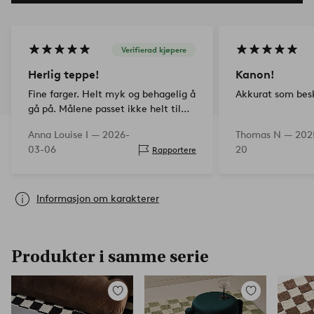
Verifierad kjøpere
Herlig teppe!
Kanon!
Fine farger. Helt myk og behagelig å
Akkurat som besk
gå på. Målene passet ikke helt til
rommet, men teppet er så mykt at
Anna Louise I —
2026-
Thomas N —
202
man kan brette inn kantene.
03-06
20
Rapportere
Superfornøyd!
Informasjon om karakterer
Produkter i samme serie
Legg
Legg
til
til