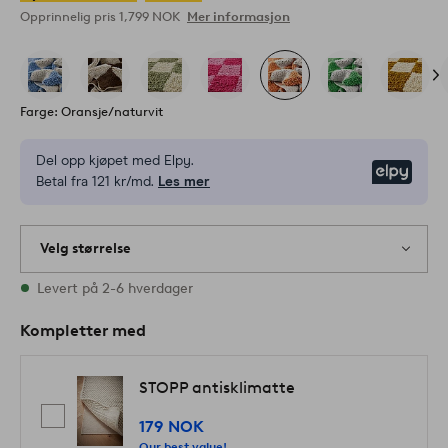
Opprinnelig pris
1,799 NOK
Mer informasjon
Farge: Oransje/naturvit
Del opp kjøpet med Elpy.
Elpy
Betal fra 121 kr/md.
Les mer
Velg størrelse
Alle størrelser finnes på lager
Levert på 2-6 hverdager
Kompletter med
STOPP antisklimatte
179 NOK
Our best value!