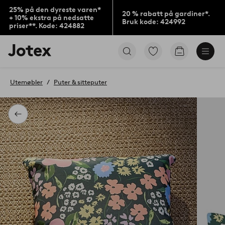
25% på den dyreste varen*
20 % rabatt på gardiner*.
+ 10% ekstra på nedsatte
Bruk kode: 424992
priser**. Kode: 424882
Jotex’
Gå
Gå
logo
til
til
–
favorittmerkede
handlekurv
gå
produkter
Utemøbler
Puter & sitteputer
til
forsiden
Tilbake