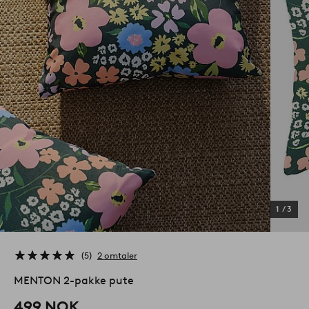
1
/
3
5
2 omtaler
MENTON 2-pakke pute
499 NOK