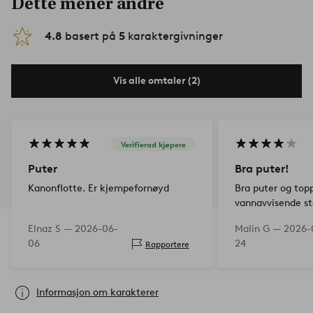
Dette mener andre
4.8
basert på
5
karaktergivninger
Vis alle omtaler (2)
Verifierad kjøpere
Puter
Bra puter!
Kanonflotte. Er kjempefornøyd
Bra puter og top
vannavvisende st
Elnaz S —
2026-06-
Malin G —
2026-
06
24
Rapportere
Informasjon om karakterer