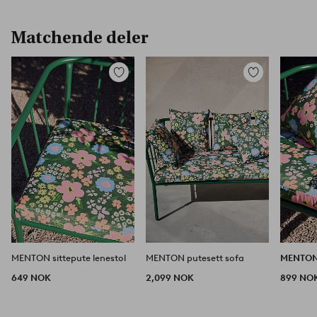
Matchende deler
Legg
Legg
til
til
favoritter
favoritter
MENTON sittepute lenestol
MENTON putesett sofa
MENTO
649 NOK
2,099 NOK
899 NO