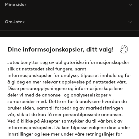
Mine sider
Om Jotex
Våre tjenester
Dine informsajonskapsler, ditt valg!
Vilkår
Jotex benytter seg av obligatoriske informasjonskapsler
slik at nettstedet skal fungere, samt
Venner
informasjonskapsler for analyse, tilpasset innhold og for
å gi deg en mer relevant opplevelse på nettstedet vårt.
Disse personopplysningene og informasjonskapslene
deler vi med de annonse- og analyseselskaper vi
Sikre betalinger - Betal direkte eller del opp
samarbeider med. Dette er for å analysere hvordan du
bruker siden, samt til forbedring av markedsføringen
Vil du vite mer om
våre betalingsalternativer
?
vår, slik at du kan få mer persontilpassede annonser.
elpy
Ved å klikke på Aksepter samtykker du til vår bruk av
informasjonskapsler. Du kan tilpasse valgene dine under
Innstillinger og lese mer under våre retningslinjer for