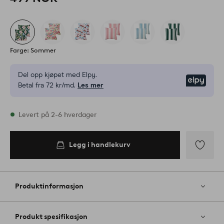
Farge: Sommer
Del opp kjøpet med Elpy.
Elpy
Betal fra 72 kr/md.
Les mer
På lager
Levert på 2-6 hverdager
Legg i handlekurv
Legg i
handlekurv
Legg
til
favoritter
Produktinformasjon
Produkt spesifikasjon