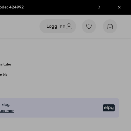
kode: 424992
Lukk
Logg inn
Gå
Gå
til
til
favorittmerkede
handleku
produkter
omtaler
akk
 Elpy.
Elpy
Les mer