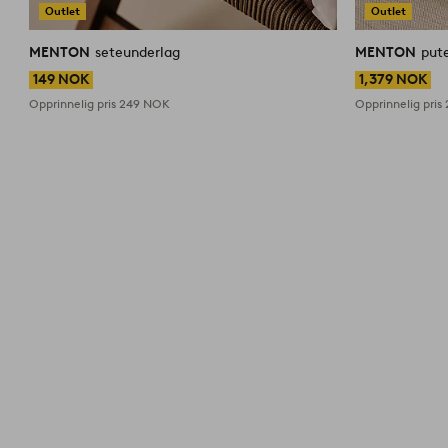
Outlet
Outlet
MENTON
seteunderlag
MENTON
pute
149 NOK
1,379 NOK
Opprinnelig pris
249 NOK
Opprinnelig pris