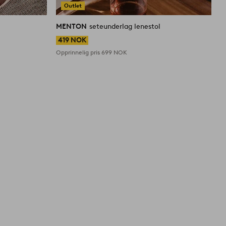
Outlet
MENTON
seteunderlag lenestol
419 NOK
Opprinnelig pris
699 NOK