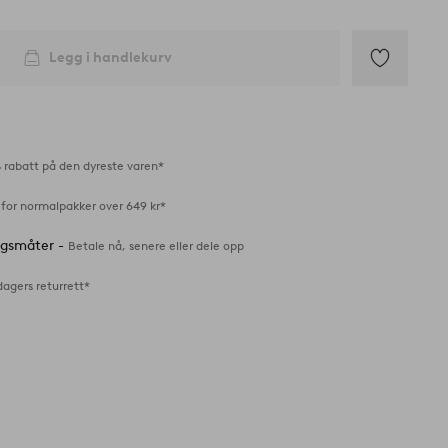
Legg i handlekurv
Legg
til
favoritter
 rabatt på den dyreste varen*
 for normalpakker over 649 kr*
ingsmåter -
Betale nå, senere eller dele opp
dagers returrett*