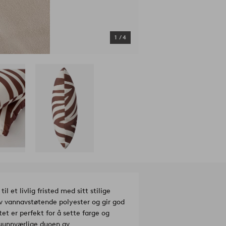
1
/
4
et livlig fristed med sitt stilige
av vannavstøtende polyester og gir god
t er perfekt for å sette farge og
 uunnværlige duoen av