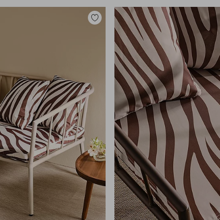
Legg
til
favoritter