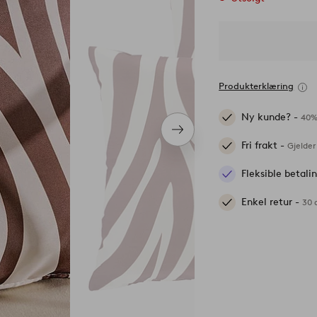
Produkterklæring
Ny kunde? -
40%
Neste
Fri frakt -
produkt
Gjelder
Fleksible betal
Enkel retur -
30 