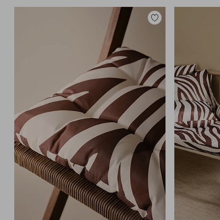
Legg
til
favoritter