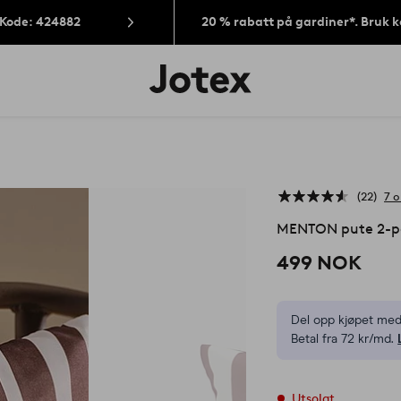
 Kode: 424882
20 % rabatt på gardiner*. Bruk 
Jotex’
logo
–
gå
til
forsiden
22
7 
MENTON pute 2-p
499 NOK
Del opp kjøpet med
Betal fra 72 kr/md.
Utsolgt