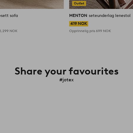
Outlet
sett sofa
MENTON
seteunderlag lenestol
419 NOK
2,299 NOK
Opprinnelig pris
699 NOK
Share your favourites
#jotex