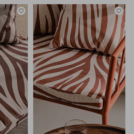
Legg
Legg
til
til
favoritter
favoritter