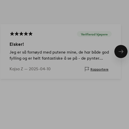
Verifierad kjøpere
Elsker!
Jeg er så fornøyd med putene mine, de har både god
Nes
pro
fylling og er helt fantastiske å se på - de pynter
virkelig opp uteplassen min!
Kajsa Z —
2025-04-10
Rapportere