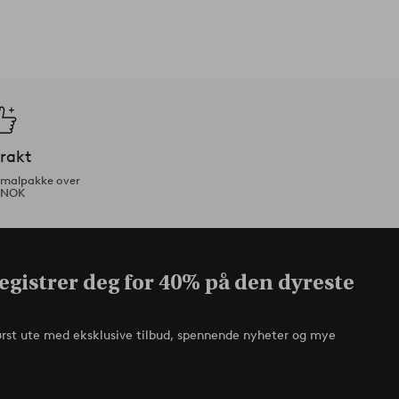
frakt
ormalpakke over
 NOK
egistrer deg for 40% på den dyreste
ørst ute med eksklusive tilbud, spennende nyheter og mye