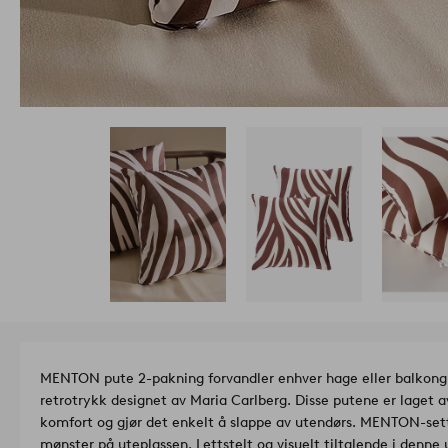
MENTON pute 2-pakning forvandler enhver hage eller balkong til 
retrotrykk designet av Maria Carlberg. Disse putene er laget 
komfort og gjør det enkelt å slappe av utendørs. MENTON-sette
mønster på uteplassen. Lettstelt og visuelt tiltalende i denne