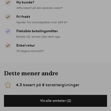
Ny kunde?
40% rabatt på den dyreste varen*
Fri frakt
Gjelder for normalpakker over 649 kr*
Fleksible betalingsmåter
Betale nå, senere eller dele opp
Enkel retur
30 dagers returrett*
Dette mener andre
4.3
basert på
8
karaktergivninger
Vis alle omtaler (2)