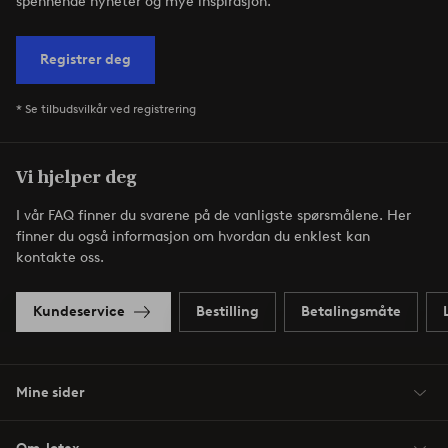
spennende nyheter og mye inspirasjon.
Registrer deg
* Se tilbudsvilkår ved registrering
Vi hjelper deg
I vår FAQ finner du svarene på de vanligste spørsmålene. Her
finner du også informasjon om hvordan du enklest kan
kontakte oss.
Kundeservice
Bestilling
Betalingsmåte
Mine sider