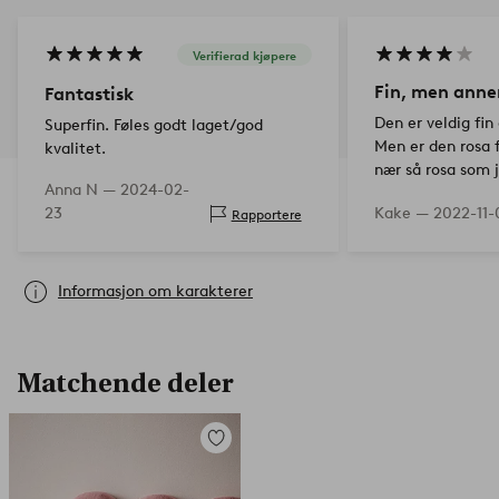
Verifierad kjøpere
Fin, men anne
Fantastisk
Den er veldig fin
Superfin. Føles godt laget/god
Men er den rosa 
kvalitet.
nær så rosa som j
Anna N —
2024-02-
snarere er den ve
23
Kake —
2022-11-
Rapportere
fargen? Muligens 
tilfeldigvis…
Informasjon om karakterer
Matchende deler
Legg
til
favoritter