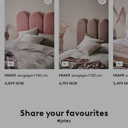
Legg
Legg
til
til
favoritter
favoritter
MIAMI
sengegavl 160 cm
MIAMI
sengegavl 120 cm
MIAMI
s
4,899 NOK
4,199 NOK
5,499 
Share your favourites
#jotex