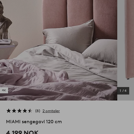
1
/
4
8
2 omtaler
MIAMI sengegavl 120 cm
4,199 NOK