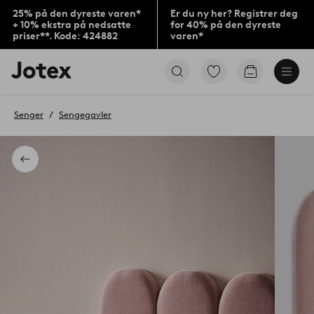
25% på den dyreste varen*
Er du ny her? Registrer deg
+ 10% ekstra på nedsatte
for 40% på den dyreste
priser**. Kode: 424882
varen*
Jotex’
Gå
Gå
logo
til
til
–
favorittmerkede
handlekurv
gå
produkter
Senger
Sengegavler
til
forsiden
Tilbake