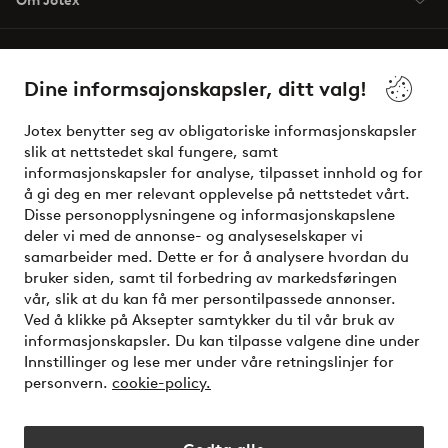
Om Jotex
Våre tjenester
Dine informsajonskapsler, ditt valg!
Vilkår
Jotex benytter seg av obligatoriske informasjonskapsler
slik at nettstedet skal fungere, samt
Venner
informasjonskapsler for analyse, tilpasset innhold og for
å gi deg en mer relevant opplevelse på nettstedet vårt.
Disse personopplysningene og informasjonskapslene
deler vi med de annonse- og analyseselskaper vi
Sikre betalinger - Betal direkte eller del opp
samarbeider med. Dette er for å analysere hvordan du
bruker siden, samt til forbedring av markedsføringen
Vil du vite mer om
våre betalingsalternativer
?
vår, slik at du kan få mer persontilpassede annonser.
elpy
Ved å klikke på Aksepter samtykker du til vår bruk av
informasjonskapsler. Du kan tilpasse valgene dine under
Innstillinger og lese mer under våre retningslinjer for
personvern.
cookie-policy.
Norge - Velg land