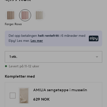
Farge: Rosa
Del opp betalingen
helt rentefritt
i 6 måneder med
Elpy
Elpy! Les mer.
Les mer
1 stk.
På lager
Levert på 11-12 uker
Kompletter med
AMILIA sengeteppe i musselin
629 NOK