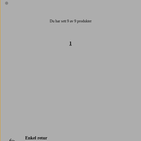
1 farge
Du har sett 9 av 9 produkter
1
Trustpilot
Enkel retur