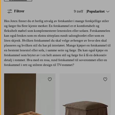
Filtrer
9 treff
Sorter på:
Popularitet
Hos Jotex finner du et herlig utvalg av fotskamler i mange forskjellige stiler
og farger fra flere kjente merker. En fotskammel er et komfortabelt og
fleksibelt møbel som komplementerer lenestolen eller sofaen. Fotskammelen
kan også brukes som en ekstra sitteplass rundt salongbordet eller som en
liten skjenk. Hvilken fotskammel du skal velge avhenger av hvor den skal
plasseres og hvilken stil du har på interiøret. Mange kjøper en fotskammel til
en bestemt lenestol eller sofa, i samme serie og farge. Du kan også kjøpe en
fotskammel som bryter av i en helt annen stil og farge for å få en dekorativ
detalj i rommet. Hva med en rosa, rund fotskammel til soverommet eller en
fotskammel i rett og stilrent design til TV-rommet?
Legg til favoritter
Legg t