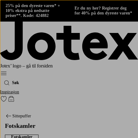
25% på den dyreste varen* +
Er du ny her? Registrer deg
10% ekstra på nedsatte
for 40% på den dyreste varen*
priser**. Kode: 424882
Jotex’ logo – gå til forsiden
Meny
Søk
Inspirasjon
Gå til favorittmerkede produkter
Gå til handlekurven
Sittepuffer
Fotskamler
Fotskamler