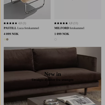
4,0
(1)
4,8
(11)
4,0 basert på 1 karaktergivninger
4,8 basert på 11 karaktergivninger
PASTILL
Luca fotskammel
MILFORD
fotskammel
4 099 NOK
1 099 NOK
2 farger
1 farge
New in
Utvalgte nyheter fra sesongen