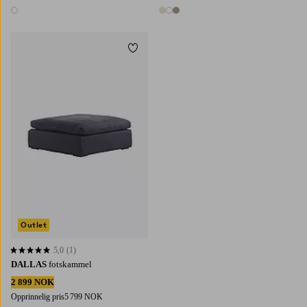
1 farge
3 farger
Legg til favoritter
Outlet
5,0
(1)
5,0 basert på 1 karaktergivninger
DALLAS
fotskammel
2 899 NOK
Opprinnelig pris
5 799 NOK