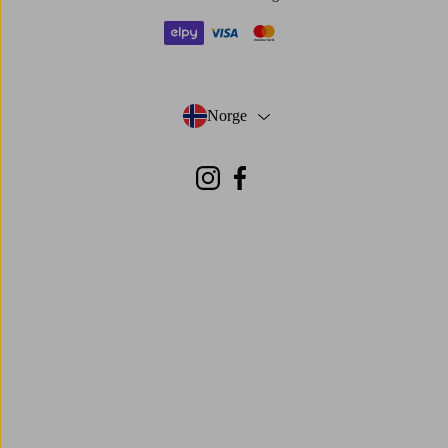
elpy
visa
mastercard
Norge
- Velg land
Instagram
Facebook