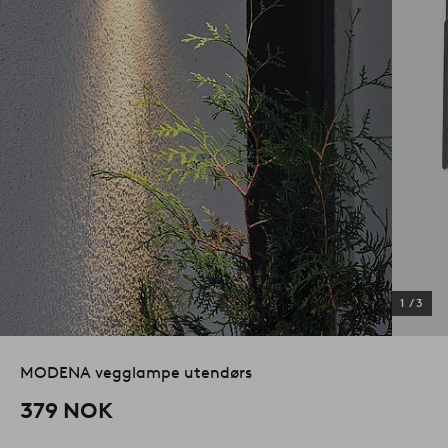
1
/
3
MODENA vegglampe utendørs
379 NOK