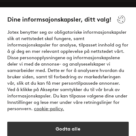
Våre tjenester
Dine informsajonskapsler, ditt valg!
Vilkår
Jotex benytter seg av obligatoriske informasjonskapsler
slik at nettstedet skal fungere, samt
Venner
informasjonskapsler for analyse, tilpasset innhold og for
å gi deg en mer relevant opplevelse på nettstedet vårt.
Disse personopplysningene og informasjonskapslene
deler vi med de annonse- og analyseselskaper vi
Sikre betalinger - Betal direkte eller del opp
samarbeider med. Dette er for å analysere hvordan du
bruker siden, samt til forbedring av markedsføringen
Vil du vite mer om
våre betalingsalternativer
?
vår, slik at du kan få mer persontilpassede annonser.
elpy
Ved å klikke på Aksepter samtykker du til vår bruk av
informasjonskapsler. Du kan tilpasse valgene dine under
Innstillinger og lese mer under våre retningslinjer for
personvern.
cookie-policy.
Norge - Velg land
Godta alle
Instagram
Facebook