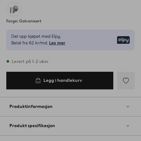
Farge: Galvanisert
Del opp kjøpet med Elpy.
Elpy
Betal fra 62 kr/md.
Les mer
På lager
Levert på 1-2 uker
Legg i handlekurv
Legg
til
favoritter
Produktinformasjon
Produkt spesifikasjon