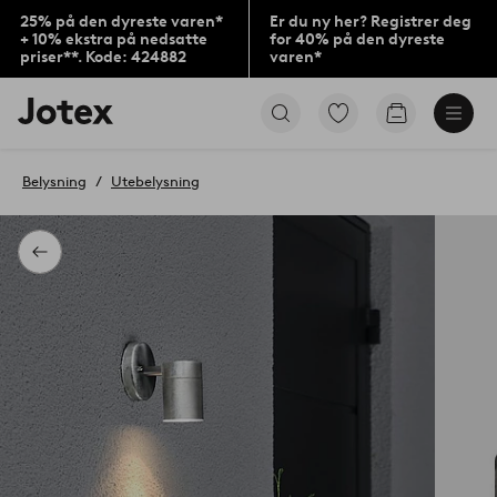
25% på den dyreste varen*
Er du ny her? Registrer deg
+ 10% ekstra på nedsatte
for 40% på den dyreste
priser**. Kode: 424882
varen*
Jotex’
Gå
Gå
logo
til
til
–
favorittmerkede
handlekurv
gå
produkter
Belysning
Utebelysning
til
forsiden
Tilbake