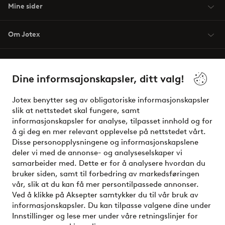
Mine sider
Om Jotex
Våre tjenester
Dine informsajonskapsler, ditt valg!
Vilkår
Jotex benytter seg av obligatoriske informasjonskapsler
slik at nettstedet skal fungere, samt
Venner
informasjonskapsler for analyse, tilpasset innhold og for
å gi deg en mer relevant opplevelse på nettstedet vårt.
Disse personopplysningene og informasjonskapslene
deler vi med de annonse- og analyseselskaper vi
Sikre betalinger - Betal direkte eller del opp
samarbeider med. Dette er for å analysere hvordan du
bruker siden, samt til forbedring av markedsføringen
Vil du vite mer om
våre betalingsalternativer
?
vår, slik at du kan få mer persontilpassede annonser.
elpy
Ved å klikke på Aksepter samtykker du til vår bruk av
informasjonskapsler. Du kan tilpasse valgene dine under
Innstillinger og lese mer under våre retningslinjer for