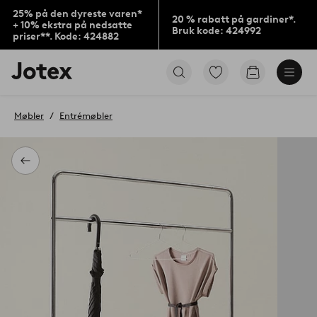
25% på den dyreste varen*
20 % rabatt på gardiner*.
+ 10% ekstra på nedsatte
Bruk kode: 424992
priser**. Kode: 424882
Jotex’
Gå
Gå
logo
til
til
–
favorittmerkede
handlekurv
gå
produkter
Møbler
Entrémøbler
til
forsiden
Tilbake