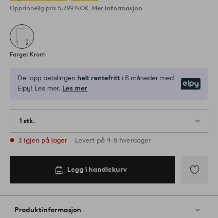
Opprinnelig pris
5,799 NOK
Mer informasjon
Farge: Krom
Del opp betalingen
helt rentefritt
i 6 måneder med
Elpy
Elpy! Les mer.
Les mer
1 stk.
3 igjen på lager
Levert på 4-8 hverdager
Legg i handlekurv
Legg
til
favoritter
Produktinformasjon