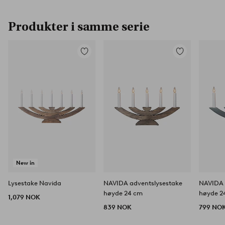
Produkter i samme serie
Legg
Legg
til
til
favoritter
favoritter
New in
Lysestake Navida
NAVIDA adventslysestake
NAVIDA 
høyde 24 cm
høyde 2
1,079 NOK
839 NOK
799 NO