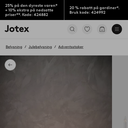
25% på den dyreste varen*
20 % rabatt på gardiner*.
+ 10% ekstra på nedsatte
Bruk kode: 424992
priser**. Kode: 424882
Jotex’
Gå
Gå
logo
til
til
–
favorittmerkede
handlekurv
gå
produkter
Belysning
Julebelysning
Adventsstaker
til
forsiden
Tilbake