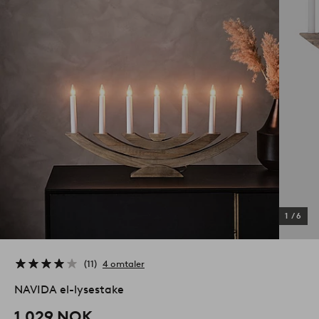
1
/
6
11
4 omtaler
NAVIDA el-lysestake
1,029 NOK