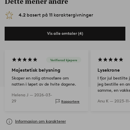
Dette mener andre
4.2
basert på
11
karaktergivninger
Vis alle omtaler (4)
Verifierad kjøpere
Majestetisk belysning
Lysekrone
Skaper en rolig atmosfære om
I fjor jul bestilt
natten i løpet av de hvite dagene.
jeg bestille en a
samme, en vakke
Helena J —
2026-03-
29
Anu K —
2023-11
Rapportere
Informasjon om karakterer