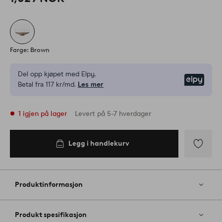
Farge: Brown
Del opp kjøpet med Elpy.
Elpy
Betal fra 117 kr/md.
Les mer
1 igjen på lager
Levert på 5-7 hverdager
Legg i handlekurv
Legg i
handlekurv
Legg
til
favoritter
Produktinformasjon
Produkt spesifikasjon