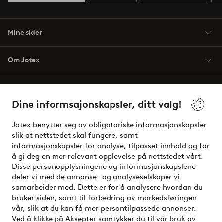
Mine sider
Om Jotex
Våre tjenester
Dine informsajonskapsler, ditt valg!
Vilkår
Jotex benytter seg av obligatoriske informasjonskapsler
slik at nettstedet skal fungere, samt
Venner
informasjonskapsler for analyse, tilpasset innhold og for
å gi deg en mer relevant opplevelse på nettstedet vårt.
Disse personopplysningene og informasjonskapslene
deler vi med de annonse- og analyseselskaper vi
Sikre betalinger - Betal direkte eller del opp
samarbeider med. Dette er for å analysere hvordan du
bruker siden, samt til forbedring av markedsføringen
Vil du vite mer om
våre betalingsalternativer
?
vår, slik at du kan få mer persontilpassede annonser.
elpy
Ved å klikke på Aksepter samtykker du til vår bruk av