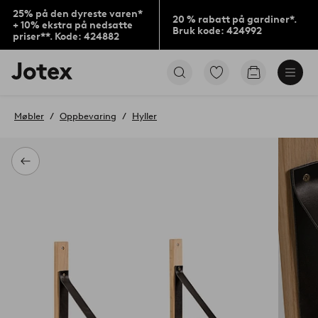
25% på den dyreste varen*
20 % rabatt på gardiner*.
+ 10% ekstra på nedsatte
Bruk kode: 424992
priser**. Kode: 424882
Jotex’
Gå
Gå
logo
til
til
–
favorittmerkede
handlekurv
gå
produkter
Møbler
Oppbevaring
Hyller
til
forsiden
Tilbake