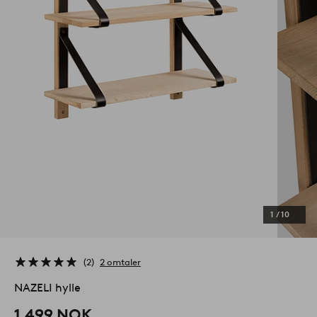
1
/
10
2
2 omtaler
NAZELI hylle
1,499 NOK