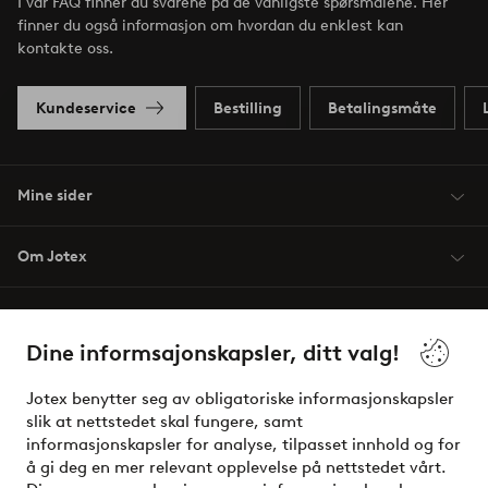
I vår FAQ finner du svarene på de vanligste spørsmålene. Her
finner du også informasjon om hvordan du enklest kan
kontakte oss.
Kundeservice
Bestilling
Betalingsmåte
Mine sider
Om Jotex
Våre tjenester
Dine informsajonskapsler, ditt valg!
Vilkår
Jotex benytter seg av obligatoriske informasjonskapsler
slik at nettstedet skal fungere, samt
Venner
informasjonskapsler for analyse, tilpasset innhold og for
å gi deg en mer relevant opplevelse på nettstedet vårt.