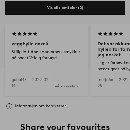
Vis alle omtaler (2)
vegghylle nazeli
Det var akkura
hyllen for for
Stilig lett å sette sammen, smykker
jeg ønsket
på badet.Veldig fornøyd
Jeg er fornøyd m
passer godt på hy
dekorative burn
gabbi47 —
2022-02-
marja66 —
2021-
14
25
Rapportere
Informasjon om karakterer
Share your favourites