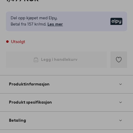
Del opp kjøpet med Elpy.
Elpy
Betal fra 157 kr/md.
Les mer
Utsolgt
Legg i handlekurv
Legg
til
favoritter
Produktinformasjon
Produkt spesifikasjon
Betaling