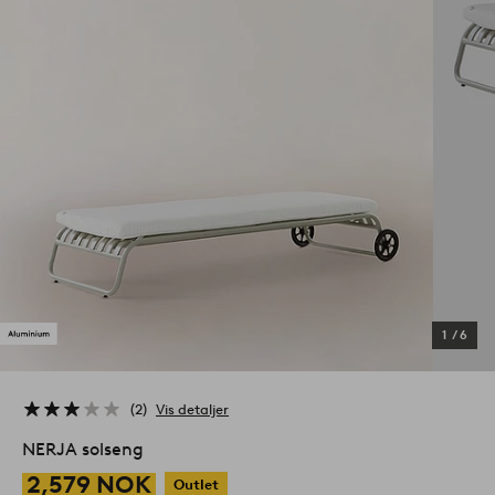
1
/
6
2
Vis detaljer
NERJA solseng
2,579 NOK
Outlet