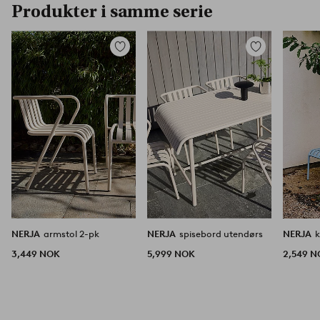
Produkter i samme serie
Legg
Legg
til
til
favoritter
favoritter
NERJA
armstol 2-pk
NERJA
spisebord utendørs
NERJA
k
3,449 NOK
5,999 NOK
2,549 