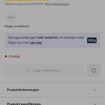
Opprinnelig pris
6,449 NOK
Mer informasjon
Farge: undefined
Del opp betalingen
helt rentefritt
i 6 måneder med
Elpy
Elpy! Les mer.
Les mer
Utsolgt
Legg i handlekurv
Legg
til
favoritter
Produktinformasjon
Produkt spesifikasjon