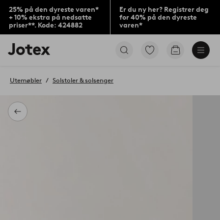
25% på den dyreste varen*
Er du ny her? Registrer deg
+ 10% ekstra på nedsatte
for 40% på den dyreste
priser**. Kode: 424882
varen*
Jotex’
Gå
Gå
logo
til
til
–
favorittmerkede
handlekurv
gå
produkter
Utemøbler
Solstoler & solsenger
til
forsiden
Tilbake