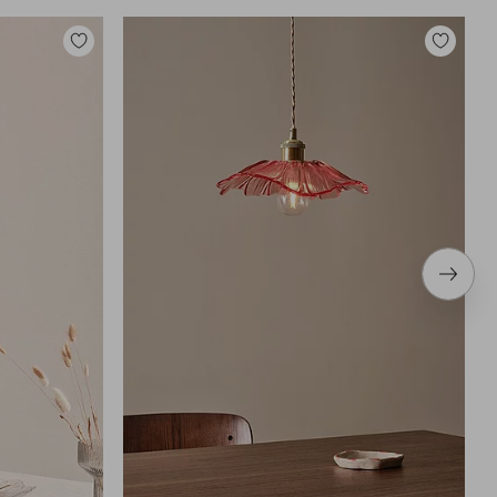
Legg
Legg
til
til
favoritter
favoritter
Neste
produ