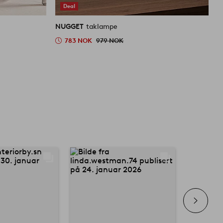
Deal
NUGGET
taklampe
N
783 NOK
979 NOK