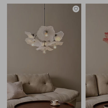
Legg
til
favoritter