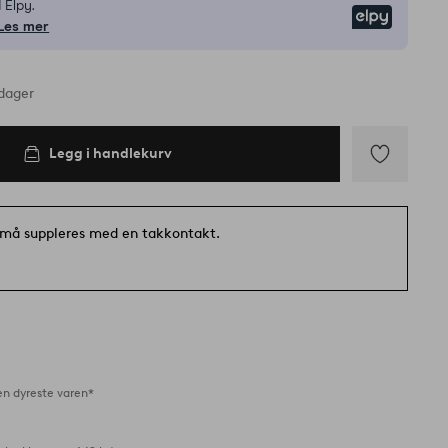
 Elpy.
Elpy
Les mer
rdager
Legg i handlekurv
Legg
til
favoritter
må suppleres med en takkontakt.
en dyreste varen*