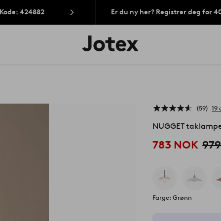
 Kode: 424882
Er du ny her? Registrer deg for 
Jotex’
logo
–
gå
til
forsiden
59
19
NUGGET taklamp
783 NOK
97
Farge: Grønn