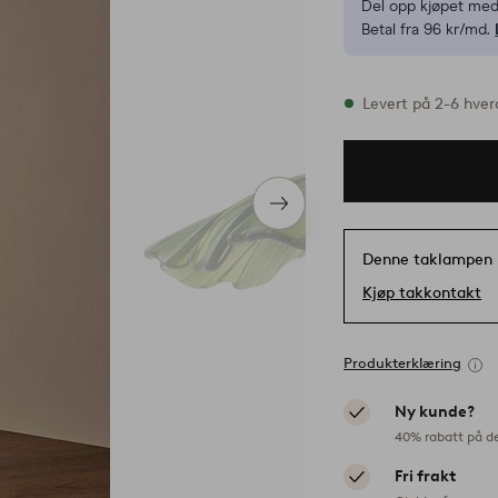
Del opp kjøpet med
Betal fra 96 kr/md.
På lager
Levert på 2-6 hve
Neste
produkt
Denne taklampen 
Kjøp takkontakt
Produkterklæring
Ny kunde?
40% rabatt på d
Fri frakt