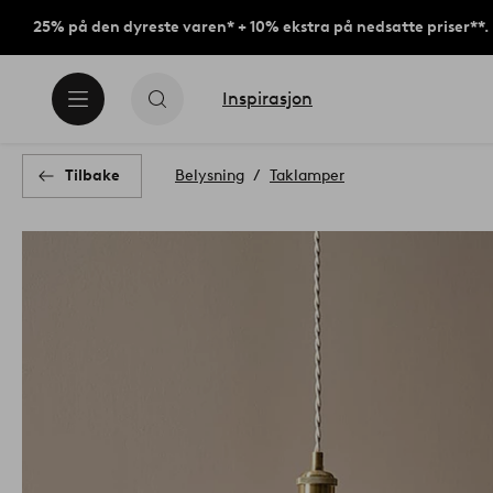
25% på den dyreste varen* + 10% ekstra på nedsatte priser**.
Inspirasjon
Tilbake
Belysning
Taklamper