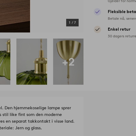
Gjelder for norm
Fleksible bet
Betale nå, sener
1
/
7
Enkel retur
30 dagers returr
+2
el. Den hjemmekoselige lampe sprer
 stil like fint som den moderne
es en separat takkontakt i visse land.
eriale: Jern og glass.