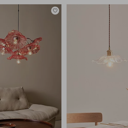
Legg
til
favoritter