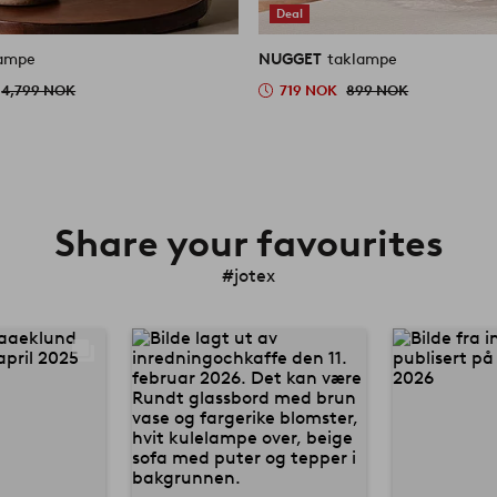
Deal
lampe
NUGGET
taklampe
4,799 NOK
719 NOK
899 NOK
Share your favourites
#jotex