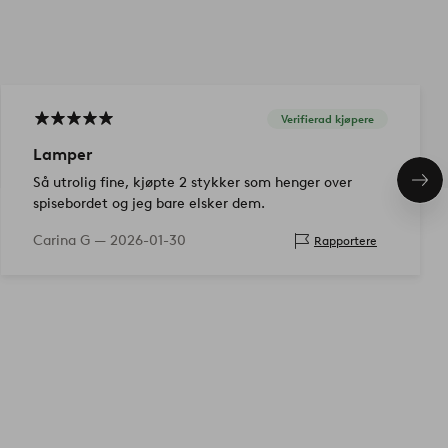
Verifierad kjøpere
Lamper
Så utrolig fine, kjøpte 2 stykker som henger over
Nes
pro
spisebordet og jeg bare elsker dem.
Carina G —
2026-01-30
Rapportere