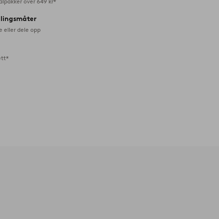
alpakker over 649 kr*
alingsmåter
e eller dele opp
ett*