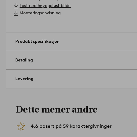
Sokkel/pære: 1 stk. E27, maks 60 w glødepære eller maks 11 w 
Last ned høyoppløst bilde
ikke inkludert.
Monteringsanvisning
Tips/råd: Match lampen med en fin lyspære som har dekorativ 
stilen.
Artikelnummer: 1672173-04-0
Produkt spesifikasjon
Betaling
Levering
Dette mener andre
4.6
basert på
59
karaktergivninger