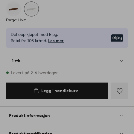
Farge: Hvit
Del opp kjøpet med Elpy.
Elpy
Betal fra 106 kr/md.
Les mer
1 stk.
På lager
Levert på 2-6 hverdager
Legg i handlekurv
Legg
til
favoritter
Produktinformasjon
Produkt spesifikasjon