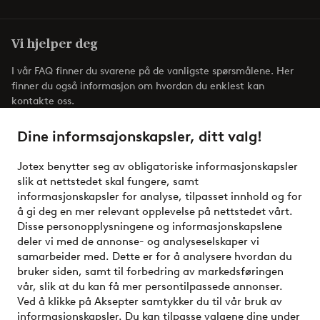
Vi hjelper deg
I vår FAQ finner du svarene på de vanligste spørsmålene. Her
finner du også informasjon om hvordan du enklest kan
kontakte oss.
Dine informsajonskapsler, ditt valg!
Kundeservice
Bestilling
Betalingsmåte
Jotex benytter seg av obligatoriske informasjonskapsler
slik at nettstedet skal fungere, samt
informasjonskapsler for analyse, tilpasset innhold og for
Mine sider
å gi deg en mer relevant opplevelse på nettstedet vårt.
Disse personopplysningene og informasjonskapslene
Om Jotex
deler vi med de annonse- og analyseselskaper vi
samarbeider med. Dette er for å analysere hvordan du
bruker siden, samt til forbedring av markedsføringen
Våre tjenester
vår, slik at du kan få mer persontilpassede annonser.
Ved å klikke på Aksepter samtykker du til vår bruk av
informasjonskapsler. Du kan tilpasse valgene dine under
Vilkår