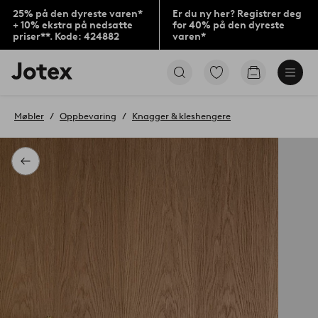
25% på den dyreste varen*
Er du ny her? Registrer deg
+ 10% ekstra på nedsatte
for 40% på den dyreste
priser**. Kode: 424882
varen*
Jotex’
Gå
Gå
logo
til
til
–
favorittmerkede
handlekurv
gå
produkter
Møbler
Oppbevaring
Knagger & kleshengere
til
forsiden
Tilbake