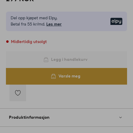
Del opp kjøpet med Elpy.
Elpy
Betal fra 55 kr/md.
Les mer
Midlertidig utsolgt
Legg i handlekurv
Varsle meg
Legg
til
favoritter
Produktinformasjon