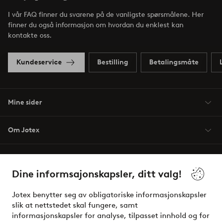
I vår FAQ finner du svarene på de vanligste spørsmålene. Her
finner du også informasjon om hvordan du enklest kan
kontakte oss.
Kundeservice
Bestilling
Betalingsmåte
Mine sider
Om Jotex
Våre tjenester
Dine informsajonskapsler, ditt valg!
Vilkår
Jotex benytter seg av obligatoriske informasjonskapsler
slik at nettstedet skal fungere, samt
Venner
informasjonskapsler for analyse, tilpasset innhold og for