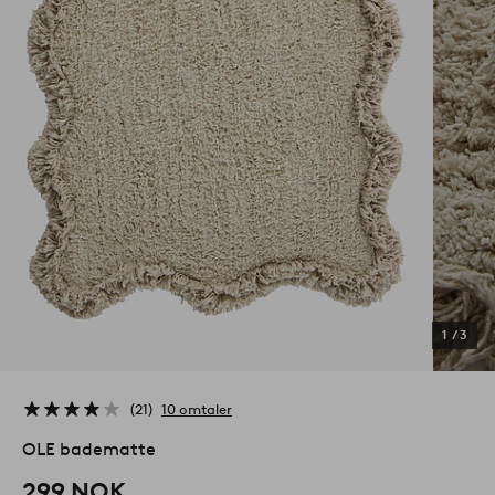
1
/
3
21
10 omtaler
OLE badematte
299 NOK