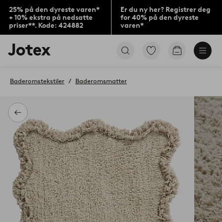
25% på den dyreste varen*
Er du ny her? Registrer deg
+ 10% ekstra på nedsatte
for 40% på den dyreste
priser**. Kode: 424882
varen*
Jotex’
Gå
Gå
logo
til
til
–
favorittmerkede
handlekurv
gå
produkter
Baderomstekstiler
Baderomsmatter
til
forsiden
Tilbake