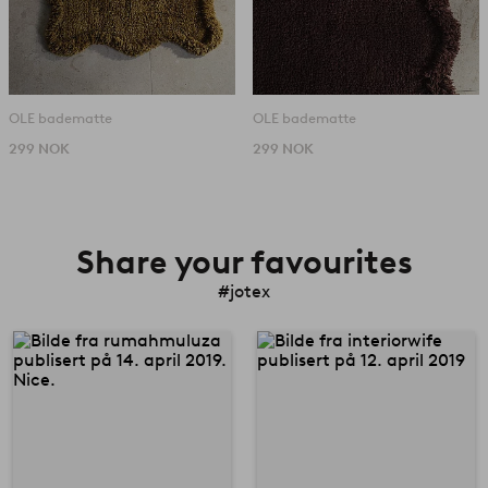
OLE badematte
OLE badematte
299 NOK
299 NOK
Share your favourites
#jotex