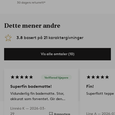
30 dagers returrett*
Dette mener andre
3.8
basert på
21
karaktergivninger
Vis alle omtaler (10)
Verifierad kjøpere
Superfin badematte!
Fin!
Vidunderlig fin badematte. Stor,
Superflott teppe 
akkurat som forventet. Gir den
følelsen jeg ønsket. Nydelig brun
Linnéa K —
2026-03-
farge. Det eneste 'minuset' er vel at
29
Line A —
2026-0
Rapportere