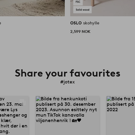
e
OSLO
skohylle
2,599 NOK
Share your favourites
#jotex