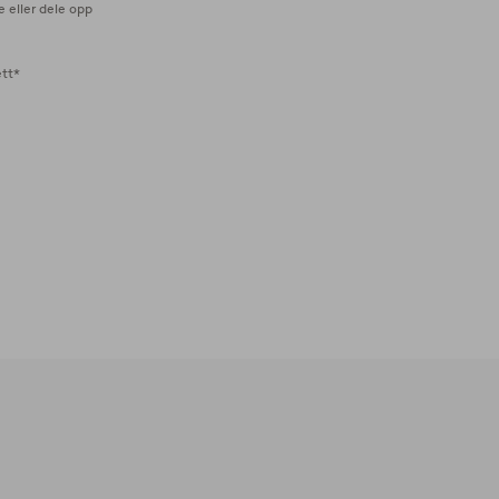
e eller dele opp
ett*