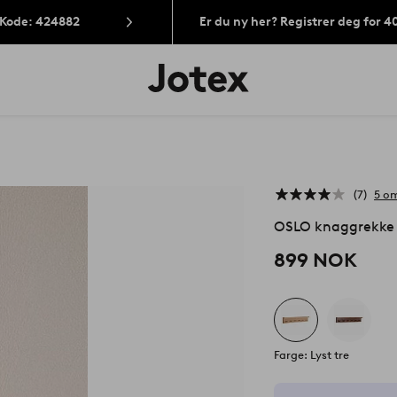
 Kode: 424882
Er du ny her? Registrer deg for 
Jotex’
logo
–
gå
til
forsiden
7
5 om
OSLO knaggrekke
899 NOK
Farge: Lyst tre