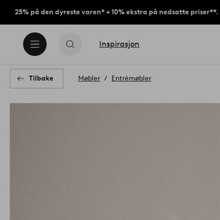
25% på den dyreste varen* + 10% ekstra på nedsatte priser**.
Inspirasjon
Tilbake
Møbler
Entrémøbler