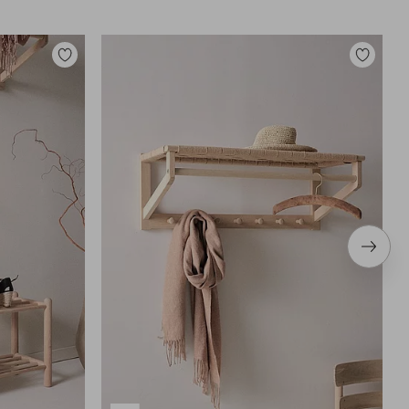
Legg
Legg
til
til
favoritter
favoritter
Neste
produ