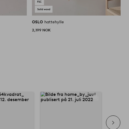
OSLO
hattehylle
O
2,199 NOK
2