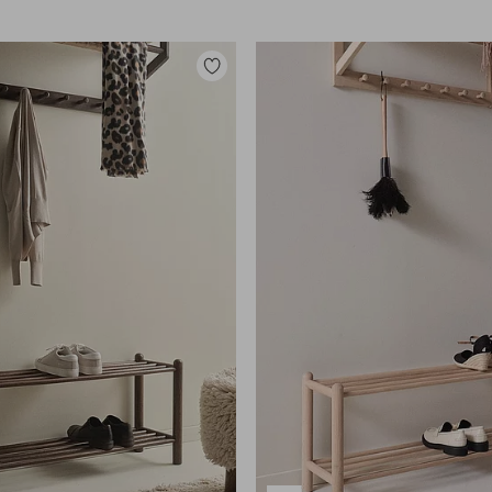
Legg
til
favoritter