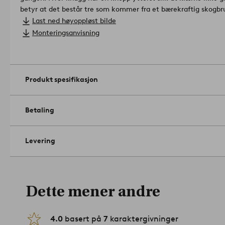
betyr at det består tre som kommer fra et bærekraftig skogbr
og miljø.
Last ned høyoppløst bilde
Lisensnummer & testinstitutt: GFA-COC-004086 GFA Certifica
Monteringsanvisning
Størrelse: Høyde 10 cm, bredde 60 cm, dybde 6 cm.
Vedlikeholdsråd: Tørkes av med en lett fuktet klut.
Tips/råd: Hyllen er like fin på soverommet, og da kan det være
over knaggene. Den er også helt perfekt til kjøkkenhåndklær 
Produkt spesifikasjon
01-0
Betaling
Levering
Dette mener andre
4.0
basert på
7
karaktergivninger