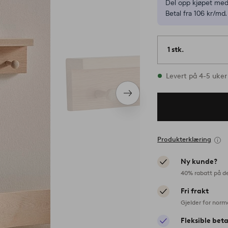
Del opp kjøpet med
Betal fra 106 kr/md.
1 stk.
På lager
Levert på 4-5 uker
Neste
produkt
Produkterklæring
Ny kunde?
40% rabatt på d
Fri frakt
Gjelder for norm
Fleksible bet