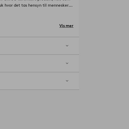
uk hvor det tas hensyn til mennesker
tion.
Materiale: Eik.
Vis mer
 dekorativt å plassere bilder på hyllen
på kjøkkenet.
Artikelnummer: 1673590-