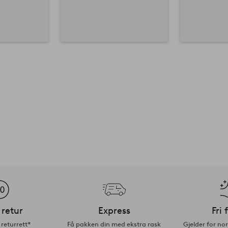
 retur
Express
Fri 
returrett*
Få pakken din med ekstra rask
Gjelder for n