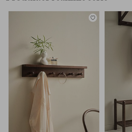
Legg
til
favoritter