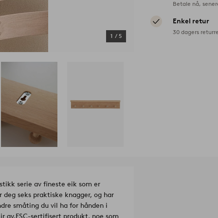
Betale nå, sener
Enkel retur
30 dagers returr
1
/
5
stikk serie av fineste eik som er
r deg seks praktiske knagger, og har
ndre småting du vil ha for hånden i
r av.
FSC-sertifisert produkt, noe som