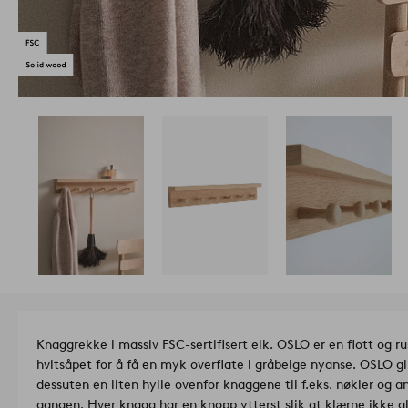
Knaggrekke i massiv FSC-sertifisert eik. OSLO er en flott og ru
hvitsåpet for å få en myk overflate i gråbeige nyanse. OSLO gi
dessuten en liten hylle ovenfor knaggene til f.eks. nøkler og a
gangen. Hver knagg har en knopp ytterst slik at klærne ikke gli