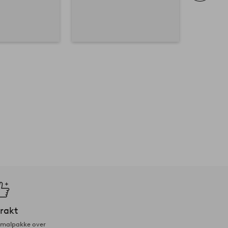
frakt
ormalpakke over