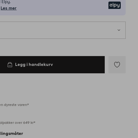
 Elpy.
Elpy
Les mer
Legg i handlekurv
Legg
til
favoritter
en dyreste varen*
alpakker over 649 kr*
alingsmåter