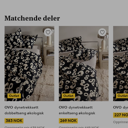
Matchende deler
Legg
Legg
til
til
favoritter
favoritter
Outlet
Outlet
Outlet
OVO
dynetrekksett
OVO
dynetrekksett
OVO
dy
dobbeltseng økologisk
enkeltseng økologisk
227 N
383 NOK
269 NOK
Opprinnel
Opprinnelig pris
639 NOK
Opprinnelig pris
449 NOK