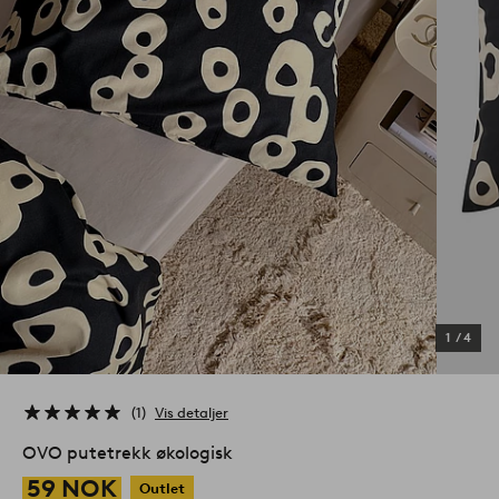
1
/
4
1
Vis detaljer
OVO putetrekk økologisk
59 NOK
Outlet