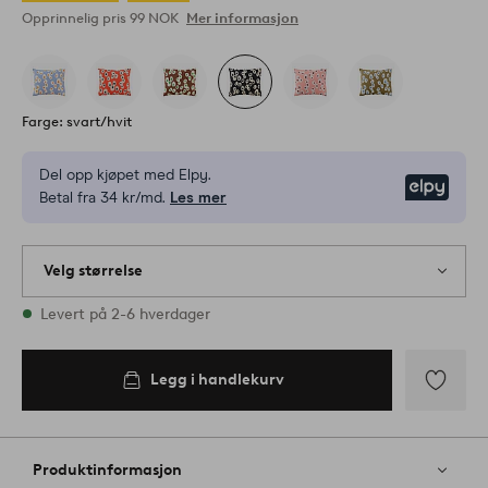
Opprinnelig pris
99 NOK
Mer informasjon
Farge: svart/hvit
Del opp kjøpet med Elpy.
Elpy
Betal fra 34 kr/md.
Les mer
Velg størrelse
Alle størrelser finnes på lager
Levert på 2-6 hverdager
50X70
Legg i handlekurv
Legg i
handlekurv
Legg
til
favoritter
Produktinformasjon