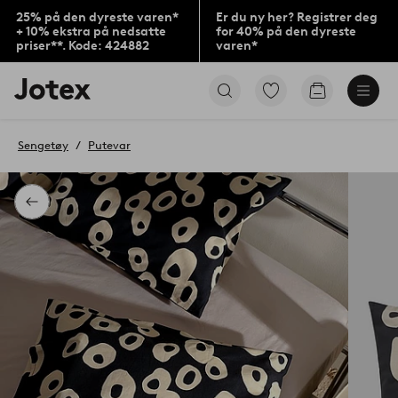
25% på den dyreste varen*
Er du ny her? Registrer deg
+ 10% ekstra på nedsatte
for 40% på den dyreste
priser**. Kode: 424882
varen*
Jotex’
Gå
Gå
logo
til
til
–
favorittmerkede
handlekurv
gå
produkter
Sengetøy
Putevar
til
forsiden
Tilbake