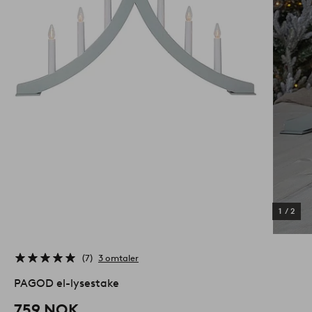
1
/
2
7
3 omtaler
PAGOD el-lysestake
759 NOK