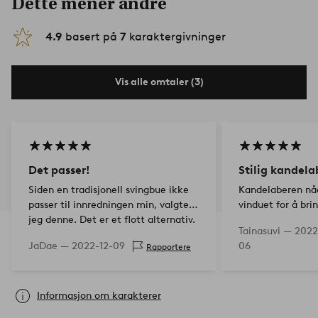
Dette mener andre
4.9
basert på
7
karaktergivninger
Vis alle omtaler (3)
Det passer!
Stilig kandela
Siden en tradisjonell svingbue ikke
Kandelaberen nå
passer til innredningen min, valgte
vinduet for å bri
jeg denne. Det er et flott alternativ.
elegant, annerle
Tainasuvi —
2022
sammenlignet me
JaDae —
2022-12-09
06
Rapportere
trekantet kandel
Informasjon om karakterer