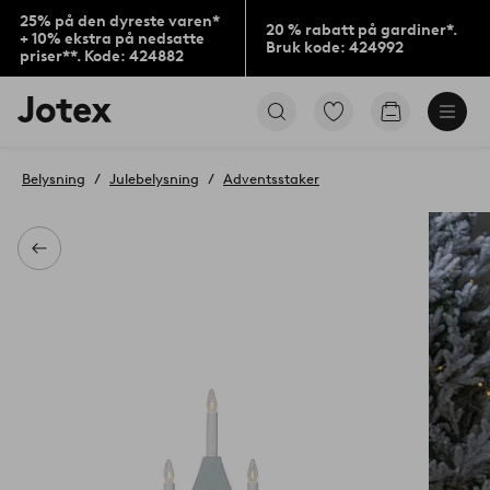
25% på den dyreste varen*
20 % rabatt på gardiner*.
+ 10% ekstra på nedsatte
Bruk kode: 424992
priser**. Kode: 424882
Jotex’
Gå
Gå
logo
til
til
–
favorittmerkede
handlekurv
gå
produkter
Belysning
Julebelysning
Adventsstaker
til
forsiden
Tilbake