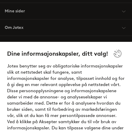
Mine sider
Om Jotex
Våre tjenester
Dine informsajonskapsler, ditt valg!
Vilkår
Jotex benytter seg av obligatoriske informasjonskapsler
slik at nettstedet skal fungere, samt
Venner
informasjonskapsler for analyse, tilpasset innhold og for
å gi deg en mer relevant opplevelse på nettstedet vårt.
Disse personopplysningene og informasjonskapslene
deler vi med de annonse- og analyseselskaper vi
Sikre betalinger - Betal direkte eller del opp
samarbeider med. Dette er for å analysere hvordan du
bruker siden, samt til forbedring av markedsføringen
Vil du vite mer om
våre betalingsalternativer
?
vår, slik at du kan få mer persontilpassede annonser.
elpy
Ved å klikke på Aksepter samtykker du til vår bruk av
informasjonskapsler. Du kan tilpasse valgene dine under