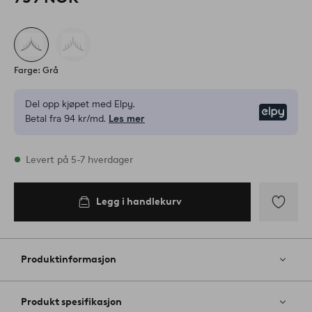
Farge: Grå
Del opp kjøpet med Elpy.
Elpy
Betal fra 94 kr/md.
Les mer
På lager
Levert på 5-7 hverdager
Legg i handlekurv
Legg i
handlekurv
Legg
til
favoritter
Produktinformasjon
Produkt spesifikasjon