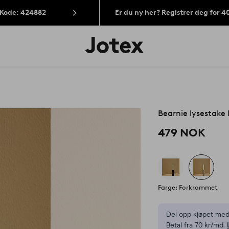
 Kode: 424882
Er du ny her? Registrer deg for 
Jotex’
logo
–
gå
til
forsiden
Bearnie lysestake 
479 NOK
Farge: Forkrommet
Del opp kjøpet med
Betal fra 70 kr/md.