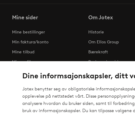
Mine sider
Om Jotex
Mine bestillinger
Historie
Min faktura/konto
Om Ellos Group
Mine tilbud
Bærekraft
Min profil
Business inquiries
Tilgjengelighetserklæri
Dine informsajonskapsler, ditt v
Jotex benytter seg av obligatoriske informasjonskapsler
opplevelse på nettstedet vårt. Disse personopplysnin
Sikre betalinger - Betal direkte eller del opp
analysere hvordan du bruker siden, samt til forbedring
elpy
Vil du vite mer om
våre betalingsalternativer
?
bruk av informasjonskapsler. Du kan tilpasse valgene d