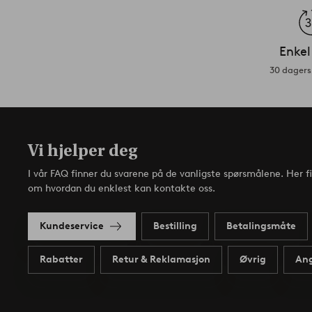
Enkel
30 dagers 
Vi hjelper deg
I vår FAQ finner du svarene på de vanligste spørsmålene. Her f
om hvordan du enklest kan kontakte oss.
Kundeservice
Bestilling
Betalingsmåte
Rabatter
Retur & Reklamasjon
Øvrig
Ang