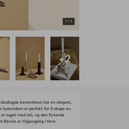
1
/
7
+2
en håndlagde keramikken har en elegant,
e lysestaken er perfekt for å skape en
n er laget med stil, og den flytende
et.
Bernie er tilgjengelig i flere