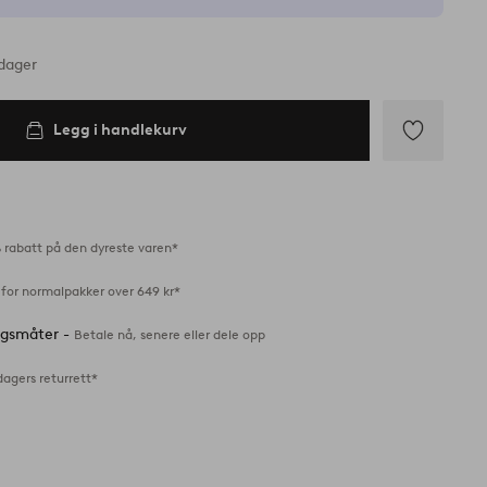
rdager
Legg i handlekurv
Legg
til
favoritter
 rabatt på den dyreste varen*
 for normalpakker over 649 kr*
ingsmåter -
Betale nå, senere eller dele opp
dagers returrett*