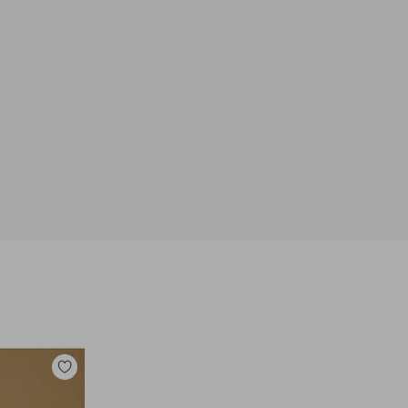
Legg
til
favoritter