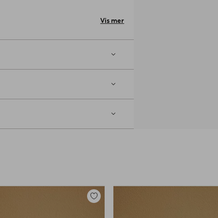
Vis mer
Legg
til
favoritter