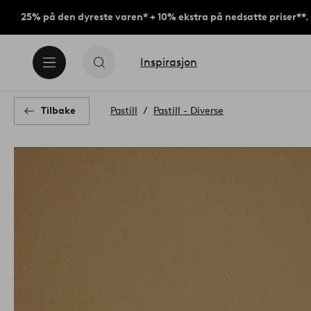
25% på den dyreste varen* + 10% ekstra på nedsatte priser**.
Inspirasjon
Tilbake
Pastill
Pastill - Diverse