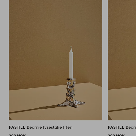
PASTILL
Bearnie lysestake liten
PASTILL
Bearn
299 NOK
299 NOK