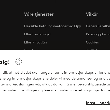
Våre tjenester
Vilkår
Fleksible betalingsmetoder via Elpy
Generelle vilkå
Ellos Forsikringer
Personopplysni
Ellos Privatlån
Cookies
Gavekort
Affiliate
ng
alg!
 slik at nettstedet skal fungere, samt informasjonskapsler for ana
gene og informasjonskapslene deler vi med de annonse- og analyse
 av markedsføringen vår, slik at du kan få mer persontilpassede an
ine under Innstillinger og lese mer under våre retningslinjer for 
Innstillinger
Instagram
Facebo
Norge - Velg land