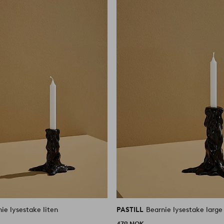
ie lysestake liten
PASTILL
Bearnie lysestake large
479 NOK