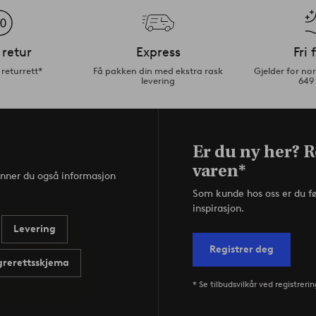
 retur
Express
Fri 
returrett*
Få pakken din med ekstra rask
Gjelder for n
levering
649
Er du ny her? R
varen*
inner du også informasjon
Som kunde hos oss er du f
inspirasjon.
Levering
Registrer deg
rerettsskjema
* Se tilbudsvilkår ved registrerin