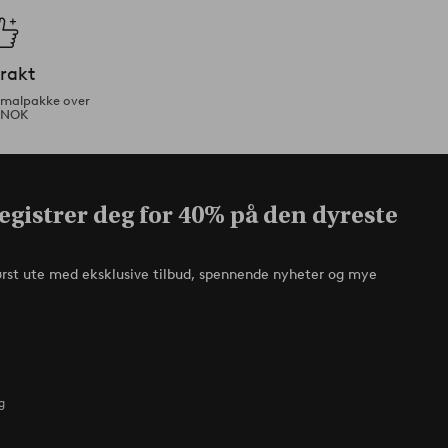
frakt
ormalpakke over
 NOK
egistrer deg for 40% på den dyreste
ørst ute med eksklusive tilbud, spennende nyheter og mye
g