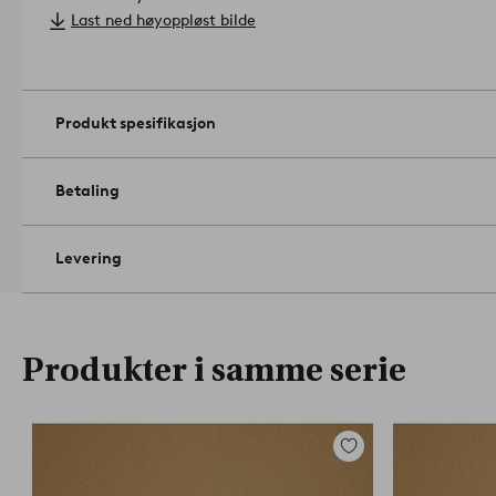
Diameter - 7 cm.
Artikelnummer: 2118753-02-0
Last ned høyoppløst bilde
Produkt spesifikasjon
Betaling
Levering
Produkter i samme serie
Legg
til
favoritter