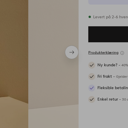
På lager
Levert på 2-6 hve
Produkterklæring
Neste
produkt
Ny kunde? -
40%
Fri frakt -
Gjelder
Fleksible betal
Enkel retur -
30 