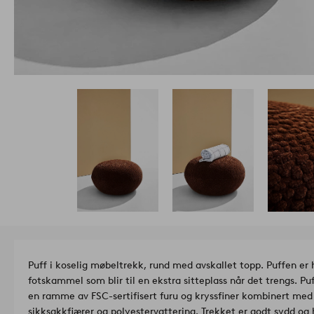
Puff i koselig møbeltrekk, rund med avskallet topp. Puffen er 
fotskammel som blir til en ekstra sitteplass når det trengs. P
en ramme av FSC-sertifisert furu og kryssfiner kombinert med
sikksakkfjærer og polyestervattering. Trekket er godt sydd og 