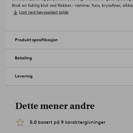
Bruk en fuktig klut ved flekker.
- ramme: furu, kryssfiner, sikk
polyestervadd
Last ned høyoppløst bilde
- polstring: 100 % polyester
- ø 72 cm, høyde 41 cm.
Produktet er sertifisert av Forest Ste
det inneholder trevirke fra ansvarlig skogbruk som tar hensyn 
1663847-04-0
Produkt spesifikasjon
Betaling
Levering
Dette mener andre
5.0
basert på
9
karaktergivninger