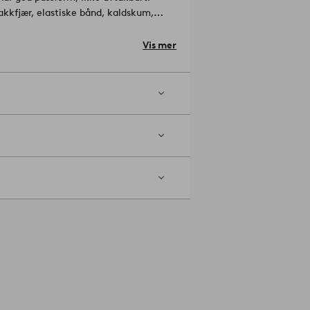
sakkfjær, elastiske bånd, kaldskum,
Vis mer
wardship Council (FSC), noe som betyr at
til mennesker og miljø.
Artikelnummer: