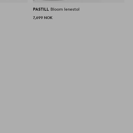
PASTILL
Bloom lenestol
P
7,699 NOK
3