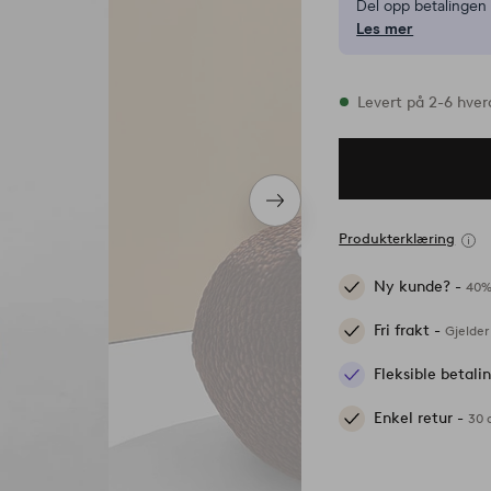
Del opp betalinge
Les mer
På lager
Levert på 2-6 hve
Neste
produkt
Produkterklæring
Ny kunde? -
40%
Fri frakt -
Gjelder
Fleksible betal
Enkel retur -
30 