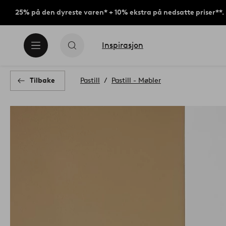
25% på den dyreste varen* + 10% ekstra på nedsatte priser**.
Inspirasjon
Tilbake
Pastill
Pastill - Møbler