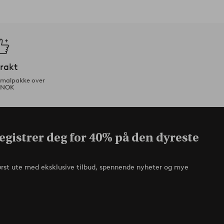
frakt
ormalpakke over
 NOK
egistrer deg for 40% på den dyreste
ørst ute med eksklusive tilbud, spennende nyheter og mye