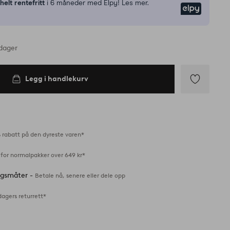
n
helt rentefritt
i 6 måneder med Elpy! Les mer.
Elpy
rdager
Legg i handlekurv
Legg
til
favoritter
 rabatt på den dyreste varen*
 for normalpakker over 649 kr*
ingsmåter -
Betale nå, senere eller dele opp
dagers returrett*