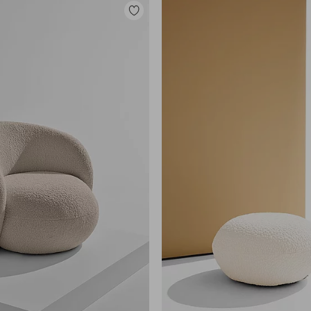
Legg
til
favoritter