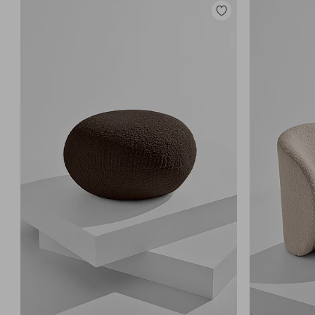
Legg
til
favoritter