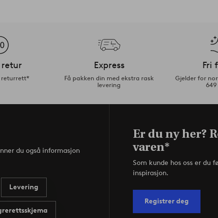
 retur
Express
Fri 
returrett*
Få pakken din med ekstra rask
Gjelder for n
levering
649
Er du ny her? R
varen*
inner du også informasjon
Som kunde hos oss er du f
inspirasjon.
Levering
Registrer deg
rerettsskjema