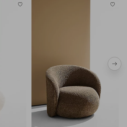
Legg
Legg
til
til
favoritter
favoritter
Neste
produ