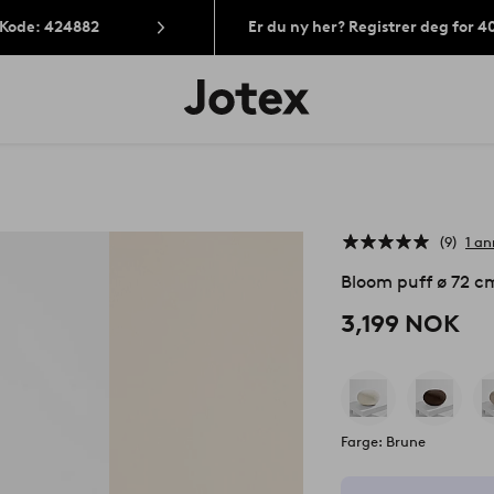
 Kode: 424882
Er du ny her? Registrer deg for 
Jotex’
logo
–
gå
til
forsiden
9
1 an
Bloom puff ø 72 c
3,199 NOK
Farge: Brune