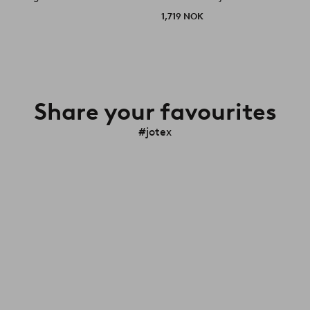
1,719 NOK
Share your favourites
#jotex