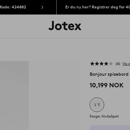
 Kode: 424882
Er du ny her? Registrer deg for 
Jotex’
logo
–
gå
til
forsiden
4
Vis 
Bonjour spisebor
10,199 NOK
Farge: Hvitsåpet