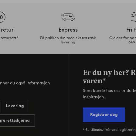
 retur
Express
Fri 
returrett*
Få pakken din med ekstra rask
Gjelder for n
levering
649
Er du ny her? R
varen*
inner du også informasjon
Som kunde hos oss er du f
inspirasjon.
Levering
Registrer deg
rerettsskjema
* Se tilbudsvilkår ved registrerin