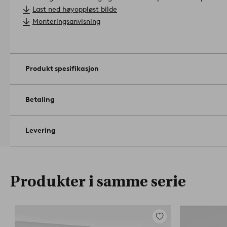
på hver kortside.
Last ned høyoppløst bilde
Bordet leveres umontert. Skruer og monteringsanvisning for å 
Monteringsanvisning
- 90x200 cm, høyde 72 cm, tykkelse bordplate 2,5 cm
- avstand mellom ben 117,5 cm
Artikelnummer: 1715494-01-0
Produkt spesifikasjon
Betaling
Levering
Produkter i samme serie
Legg