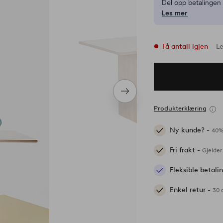
Del opp betalinge
Les mer
Få antall igjen
Le
Neste
produkt
Produkterklæring
Ny kunde? -
40%
Fri frakt -
Gjelder
Fleksible betal
Enkel retur -
30 