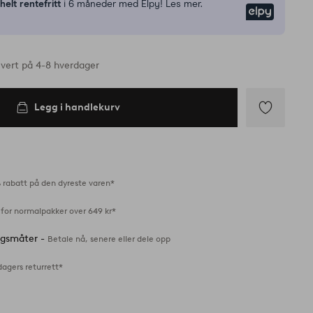
n
helt rentefritt
i 6 måneder med Elpy! Les mer.
Elpy
vert på 4-8 hverdager
Legg i handlekurv
Legg
til
favoritter
 rabatt på den dyreste varen*
 for normalpakker over 649 kr*
ingsmåter -
Betale nå, senere eller dele opp
dagers returrett*