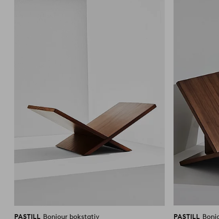
til
favoritter
PASTILL
Bonjour bokstativ
PASTILL
Bonj