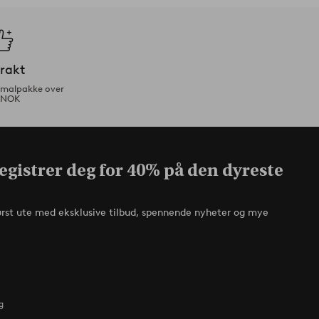
frakt
ormalpakke over
 NOK
egistrer deg for 40% på den dyreste
ørst ute med eksklusive tilbud, spennende nyheter og mye
g