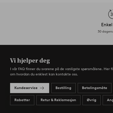
Enkel
30 dagers 
Vi hjelper deg
I vår FAQ finner du svarene på de vanligste spørsmålene. Her f
om hvordan du enklest kan kontakte oss.
Kundeservice
Bestilling
Betalingsmåte
Rabatter
Retur & Reklamasjon
Øvrig
Ang