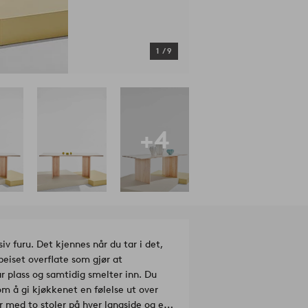
1
/
9
+4
iv furu. Det kjennes når du tar i det,
beiset overflate som gjør at
r plass og samtidig smelter inn. Du
m å gi kjøkkenet en følelse ut over
er med to stoler på hver langside og en