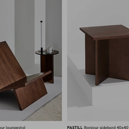
til
favoritter
our loungestol
PASTILL
Bonjour sidebord 40x4