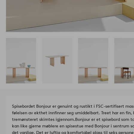
Spisebordet Bonjour er genuint og rustikt i FSC-sertifisert mass
følelsen av ekthet innfinner seg umiddelbart. Treet har en fin, 
tremønsteret skimtes igjennom.
Bonjour er et spisebord som ta
kan like gjerne møblere en spisestue med Bonjour i sentrum so
det vanlige. Det er luftig og komfortabel plass til seks person