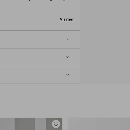
skru fast bena medfølger.
- furu
Vis mer
Legg