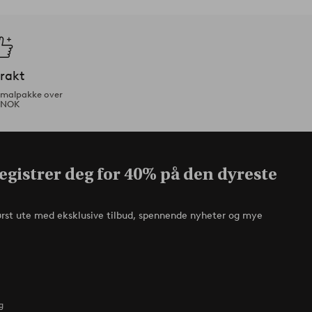
frakt
ormalpakke over
 NOK
egistrer deg for 40% på den dyreste
ørst ute med eksklusive tilbud, spennende nyheter og mye
g