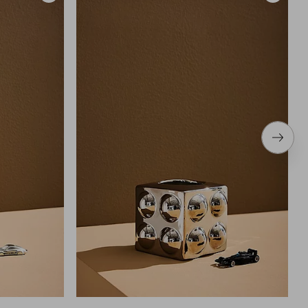
til
til
favoritter
favoritter
Neste
produ