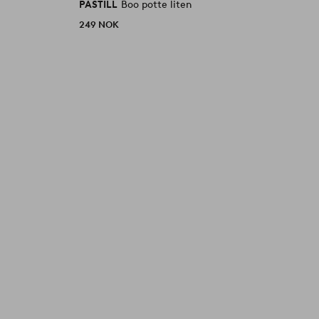
PASTILL
Boo potte liten
P
249 NOK
8