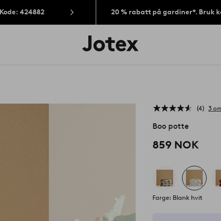
 Kode: 424882
20 % rabatt på gardiner*. Bruk 
Jotex’
logo
–
gå
til
forsiden
4
3 om
Boo potte
859 NOK
Farge: Blank hvit