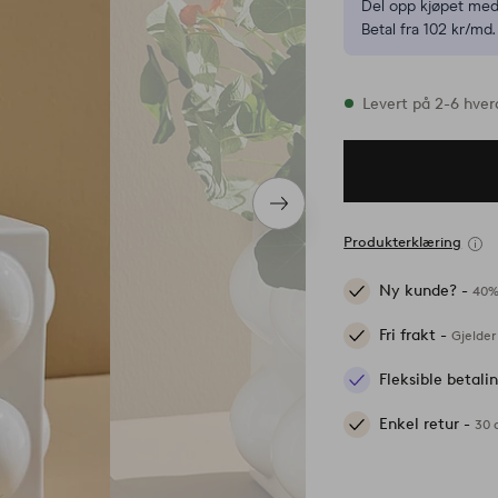
Del opp kjøpet med
Betal fra 102 kr/md.
På lager
Levert på 2-6 hve
Neste
produkt
Produkterklæring
Ny kunde? -
40%
Fri frakt -
Gjelder
Fleksible betal
Enkel retur -
30 