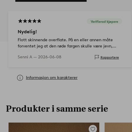
Verifierad kjøpere
Nydelig!
Flott skinnende overflate. På en eller annen måte
forventet jeg at den røde fargen skulle være jevn,
men overraskende nok var den litt som 'malt, hvor
Senni A —
2026-06-08
Rapportere
malingsstrøkene er synlige'. Etter det fø…
Informasjon om karakterer
Produkter i samme serie
Legg