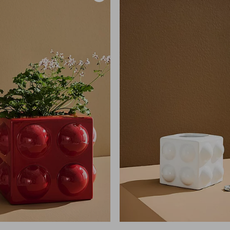
til
favoritter