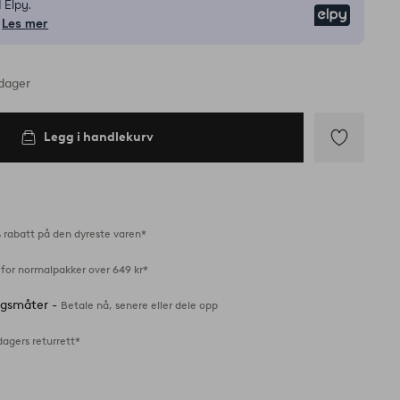
 Elpy.
Elpy
Les mer
rdager
Legg i handlekurv
Legg
til
favoritter
 rabatt på den dyreste varen*
 for normalpakker over 649 kr*
ingsmåter -
Betale nå, senere eller dele opp
dagers returrett*