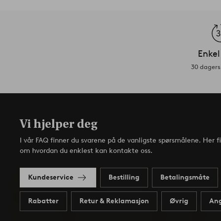
Enkel
30 dagers 
Vi hjelper deg
I vår FAQ finner du svarene på de vanligste spørsmålene. Her f
om hvordan du enklest kan kontakte oss.
Kundeservice
Bestilling
Betalingsmåte
Rabatter
Retur & Reklamasjon
Øvrig
Ang