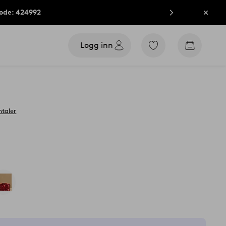
kode: 424992
Lukk
Logg inn
Gå
Gå
til
til
favorittmerkede
handleku
produkter
taler