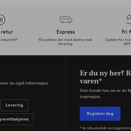
 retur
Express
Fri 
returrett*
Få pakken din med ekstra rask
Gjelder for n
levering
649
Er du ny her? R
varen*
inner du også informasjon
Som kunde hos oss er du f
inspirasjon.
Levering
Registrer deg
rerettsskjema
* Se tilbudsvilkår ved registrerin