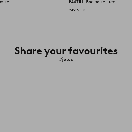
potte
PASTILL
Boo potte liten
249 NOK
Share your favourites
#jotex