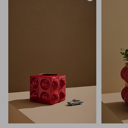
til
favoritter