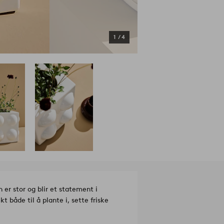
1
/
4
 er stor og blir et statement i
t både til å plante i, sette friske