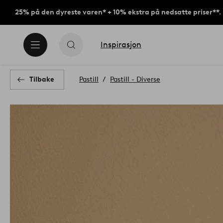
25% på den dyreste varen* + 10% ekstra på nedsatte priser**.
Inspirasjon
Tilbake
Pastill
Pastill - Diverse