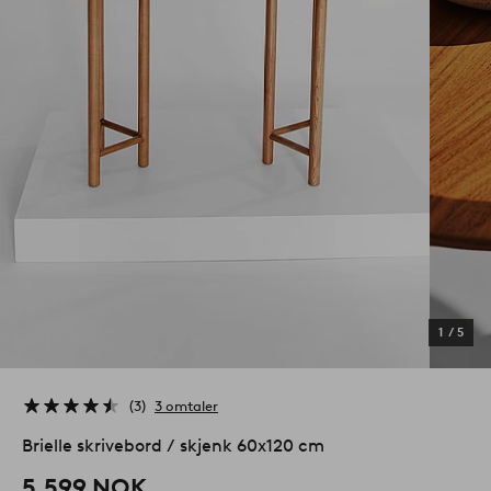
1
/
5
3
3 omtaler
Brielle skrivebord / skjenk 60x120 cm
5,599 NOK