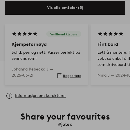
Vis alle omtaler (3)
Verifierad kjøpere
Kjempefornøyd
Fint bord
Solid, pen og nett. Passer perfekt på
Lett å montere. F
sønnens rom!
vekt så enkel å f
som skrivebord ti
Johanna Rebecka J —
helgen et sidebor
2025-03-21
Nina J —
2024-1
Rapportere
Formen gjør at de
den står…
Informasjon om karakterer
Share your favourites
#jotex