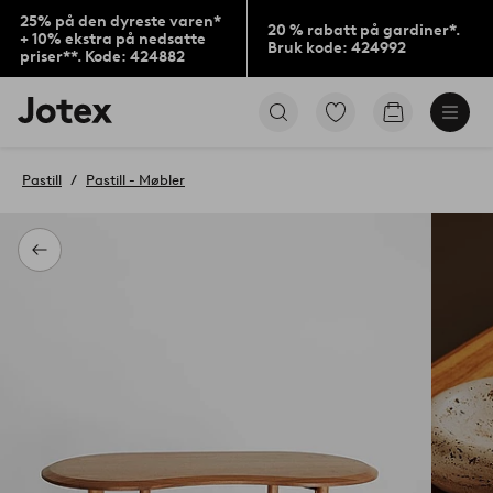
25% på den dyreste varen*
20 % rabatt på gardiner*.
+ 10% ekstra på nedsatte
Bruk kode: 424992
priser**. Kode: 424882
Jotex’
Gå
Gå
logo
til
til
–
favorittmerkede
handlekurv
gå
produkter
Pastill
Pastill - Møbler
til
forsiden
Tilbake