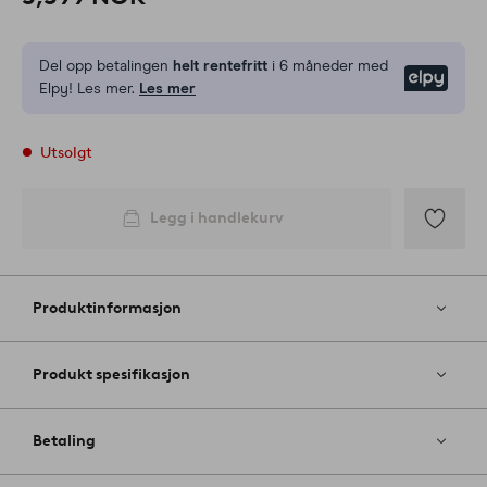
Del opp betalingen
helt rentefritt
i 6 måneder med
Elpy
Elpy! Les mer.
Les mer
Utsolgt
Legg i handlekurv
Legg
til
favoritter
Produktinformasjon
Produkt spesifikasjon
Betaling