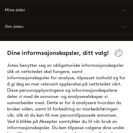
Mine sider
Om Jotex
Våre tjenester
Dine informsajonskapsler, ditt valg!
Vilkår
Jotex benytter seg av obligatoriske informasjonskapsler
slik at nettstedet skal fungere, samt
Venner
informasjonskapsler for analyse, tilpasset innhold og for
å gi deg en mer relevant opplevelse på nettstedet vårt.
Disse personopplysningene og informasjonskapslene
deler vi med de annonse- og analyseselskaper vi
Sikre betalinger - Betal direkte eller del opp
samarbeider med. Dette er for å analysere hvordan du
bruker siden, samt til forbedring av markedsføringen
Vil du vite mer om
våre betalingsalternativer
?
vår, slik at du kan få mer persontilpassede annonser.
elpy
Ved å klikke på Aksepter samtykker du til vår bruk av
informasjonskapsler. Du kan tilpasse valgene dine under