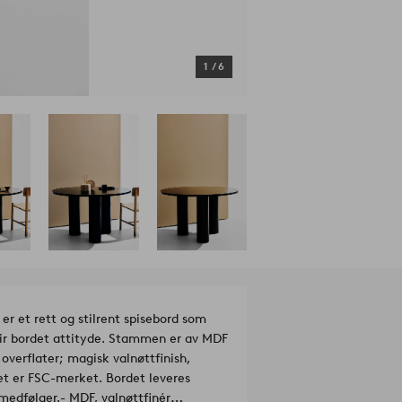
1
/
6
er et rett og stilrent spisebord som
m gir bordet attityde. Stammen er av MDF
 overflater; magisk valnøttfinish,
det er FSC-merket. Bordet leveres
 medfølger.
- MDF, valnøttfinér