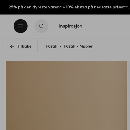
25% på den dyreste varen* + 10% ekstra på nedsatte priser**.
Inspirasjon
Tilbake
Pastill
Pastill - Møbler