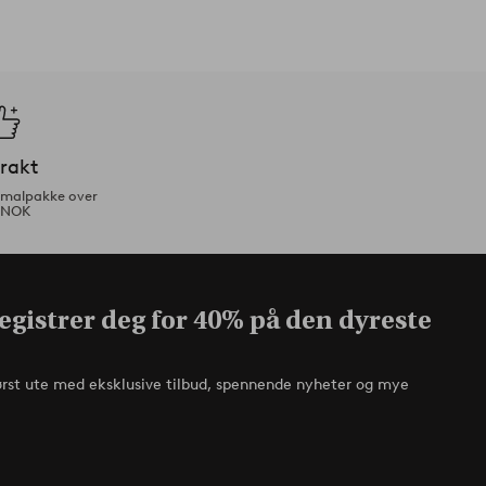
frakt
ormalpakke over
 NOK
egistrer deg for 40% på den dyreste
ørst ute med eksklusive tilbud, spennende nyheter og mye