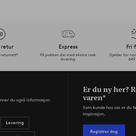
 retur
Express
Fri 
returrett*
Få pakken din med ekstra rask
Gjelder for n
levering
649
Er du ny her? R
varen*
inner du også informasjon
Som kunde hos oss er du f
inspirasjon.
Levering
Registrer deg