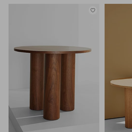
Legg
til
favoritter