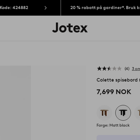
 Kode: 424882
20 % rabatt på gardiner*. Bruk 
Jotex’
logo
–
gå
til
forsiden
4
3 om
Colette spisebord
7,699 NOK
Farge: Matt black