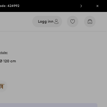
kode: 424992
Lukk
Logg inn
Gå
Gå
til
til
favorittmerkede
handleku
produkter
taler
 Ø 120 cm