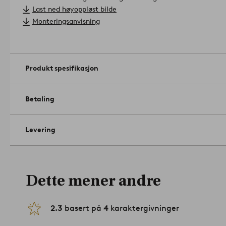
- Ø 120 cm, høyde 72 cm
Artikelnummer: 1669003-02-0
Last ned høyoppløst bilde
Monteringsanvisning
Produkt spesifikasjon
Betaling
Levering
Dette mener andre
2.3
basert på
4
karaktergivninger