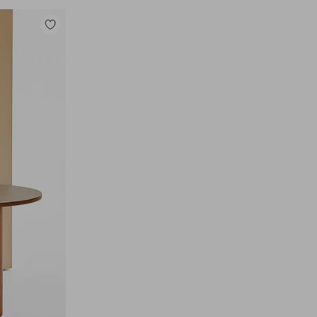
Legg
til
favoritter