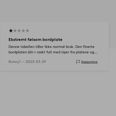
Ekstremt følsom bordplate
Denne tabellen tåler ikke normal bruk. Den finerte
bordplaten blir r raskt full med riper fra platene og
Ellos godtar ikke noen klage nar feilen oppstod ved
Ronny1 —
2023-03-29
Rapportere
bruk. Hvis borde…