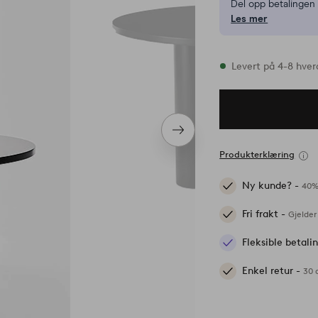
Del opp betalinge
Les mer
På lager
Levert på 4-8 hve
Neste
produkt
Produkterklæring
Ny kunde? -
40%
Fri frakt -
Gjelder
Fleksible betal
Enkel retur -
30 