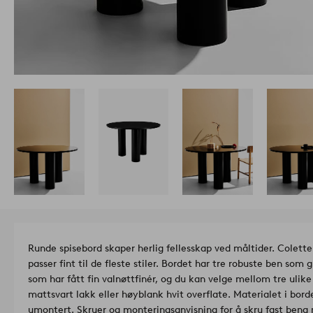
Runde spisebord skaper herlig fellesskap ved måltider. Colette 
passer fint til de fleste stiler. Bordet har tre robuste ben so
som har fått fin valnøttfinér, og du kan velge mellom tre ulike
mattsvart lakk eller høyblank hvit overflate. Materialet i bor
umontert. Skruer og monteringsanvisning for å skru fast bena