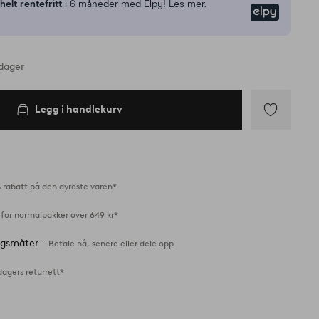
n
helt rentefritt
i 6 måneder med Elpy! Les mer.
Elpy
rdager
Legg i handlekurv
Legg
til
favoritter
 rabatt på den dyreste varen*
 for normalpakker over 649 kr*
ingsmåter -
Betale nå, senere eller dele opp
dagers returrett*