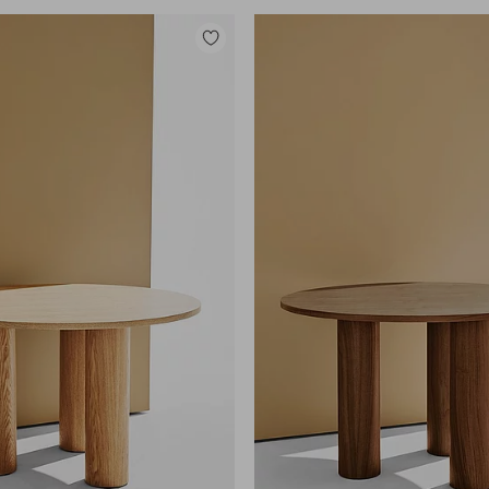
Legg
til
favoritter