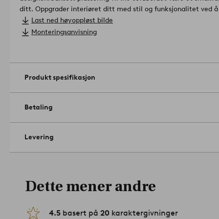
ditt. Oppgrader interiøret ditt med stil og funksjonalitet ved å
høyde 35 cm.
Artikelnummer: 1696169-01-0
Last ned høyoppløst bilde
Monteringsanvisning
Produkt spesifikasjon
Betaling
Levering
Dette mener andre
4.5
basert på
20
karaktergivninger