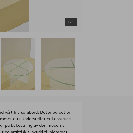
1
/
5
d vårt Iris-sofabord. Dette bordet er
emmet ditt.
Understellet er konstruert
 går på bekostning av den moderne
llt og praktisk tilskudd til hjemmet