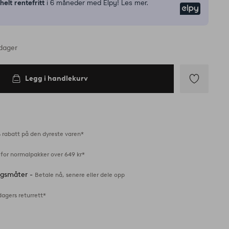
n
helt rentefritt
i 6 måneder med Elpy! Les mer.
Elpy
rdager
Legg i handlekurv
Legg
til
favoritter
 rabatt på den dyreste varen*
 for normalpakker over 649 kr*
ingsmåter -
Betale nå, senere eller dele opp
dagers returrett*