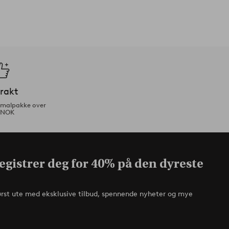
frakt
ormalpakke over
 NOK
egistrer deg for 40% på den dyreste
ørst ute med eksklusive tilbud, spennende nyheter og mye