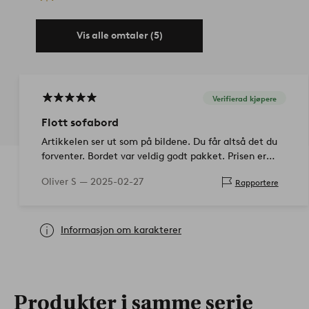
Vis alle omtaler (5)
Verifierad kjøpere
Flott sofabord
Artikkelen ser ut som på bildene. Du får altså det du
forventer. Bordet var veldig godt pakket. Prisen er
også ok.
Oliver S —
2025-02-27
Rapportere
Informasjon om karakterer
Produkter i samme serie