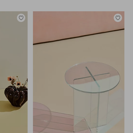
Legg
Legg
til
til
favoritter
favoritter