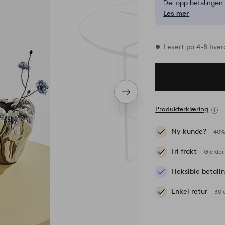
Del opp betalinge
Les mer
På lager
Levert på 4-8 hve
Neste
produkt
Produkterklæring
Ny kunde? -
40%
Fri frakt -
Gjelder
Fleksible betal
Enkel retur -
30 