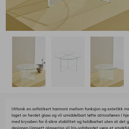
Utforsk en sofistikert harmoni mellom funksjon og estetikk me
laget av herdet glass og vil umiddelbart løfte atmosfæren i hj
med kryssben for å sikre stabilitet og holdbarhet uten at det
designen.
Uansett plassering vil Iris-sofabordet være et smakfu