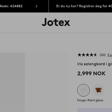
 Kode: 424882
Er du ny her? Registrer deg for 
Jotex’
logo
–
gå
til
forsiden
20
5 
Iris salongbord i 
2,999 NOK
Farge: Klart glass