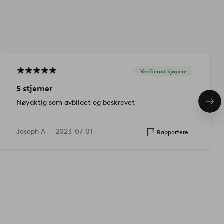
Verifierad kjøpere
5 stjerner
Nøyaktig som avbildet og beskrevet
Nes
pro
Joseph A —
2023-07-01
Rapportere