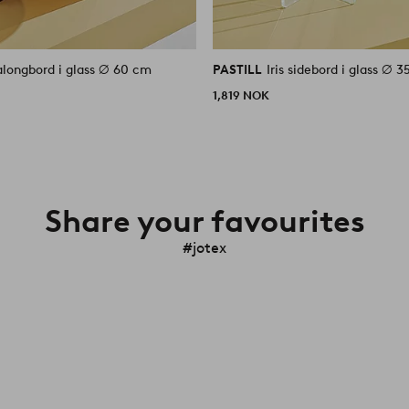
salongbord i glass ⌀ 60 cm
PASTILL
Iris sidebord i glass ⌀ 
1,819 NOK
Share your favourites
#jotex