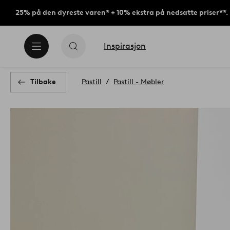
25% på den dyreste varen* + 10% ekstra på nedsatte priser**.
Inspirasjon
Tilbake
Pastill
Pastill - Møbler