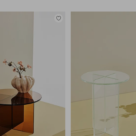
Legg
til
favoritter