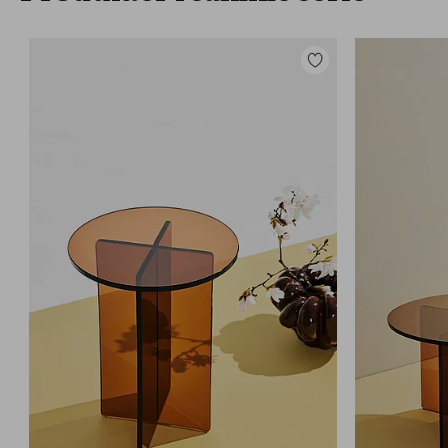
Legg
til
favoritter