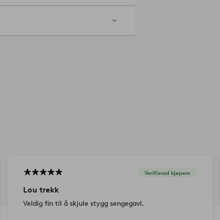
og 145 cm høy. Trekket er 195x150
38566-03
Verifierad kjøpere
Lou trekk
Veldig fin til å skjule stygg sengegavl.