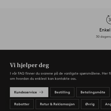
Enkel
30 dagers 
Vi hjelper deg
I vår FAQ finner du svarene på de vanligste spørsmålene. Her f
om hvordan du enklest kan kontakte oss.
Kundeservice
Bestilling
Betalingsmåte
Rabatter
Retur & Reklamasjon
Øvrig
Ang