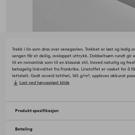
Trekk i lin som dras over senegavlen. Trekket er løst og ledig 
sengen får et deilig, avslappet uttrykk. Dobbeltsøm rundt gir en
til en romantisk som til en klassisk stil. Innred naturlig og f
behagelig linkvalitet fra Frankrike. Linstoffet er vasket for å 
lettstelt. Godt avveid tetthet, 165 g/m², oppleves akkurat pas
eller ha det deilig ustrøket.
Kompletter gjerne med Peg fôr til s
Last ned høyoppløst bilde
fargen på sengegavlen eller skjule dypt heftede knapper og qui
ønsker et lyst trekk på en mørk eller kraftig mønstret sengega
størrelse:
90 cm passer sengegavl som er maks 95 cm bred, 10 cm dyp o
Produkt spesifikasjon
120 cm passer sengegavl som er maks 125 cm bred, 10 cm dyp 
140 cm passer sengegavl som er maks 145 cm bred, 10 cm dyp 
160 cm passer sengegavl som er maks 165 cm bred, 10 cm dyp 
Betaling