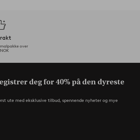
frakt
ormalpakke over
 NOK
egistrer deg for 40% på den dyreste
ørst ute med eksklusive tilbud, spennende nyheter og mye