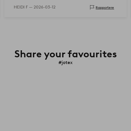
HEIDI F —
2026-03-12
Rapportere
Share your favourites
#jotex