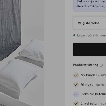
Del opp kjøpet med
Betal fra 114 kr/md.
Velg størrelse
Alle størrelser fin
Levert på 2-6 hve
Produkterklæring
Ny kunde? -
40%
Fri frakt -
Gjelder
Fleksible betal
Enkel retur -
30 