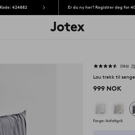
 Kode: 424882
Er du ny her? Registrer deg for 
Jotex’
logo
–
gå
til
forsiden
186
7
Lou trekk til senge
999 NOK
Farge: Asfaltgrå