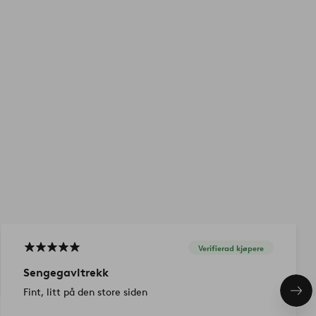
Verifierad kjøpere
Sengegavltrekk
Fint, litt på den store siden
Nes
pro