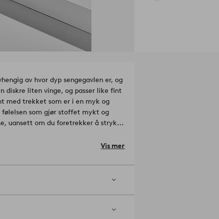
avhengig av hvor dyp sengegavlen er, og
 diskre liten vinge, og passer like fint
resht med trekket som er i en myk og
få følelsen som gjør stoffet mykt og
se, uansett om du foretrekker å stryke
engegavltrekk, for å nøytralisere
lteffekter. Peg er perfekt hvis du
Vis mer
vl.
Linet i trekket Lou er
Veiledning,
g 145 cm høy. Trekket er 105x150 cm.
og 145 cm høy. Trekket er 135x150 cm.
og 145 cm høy. Trekket er 155x150 cm.
og 145 cm høy. Trekket er 175x150 cm.