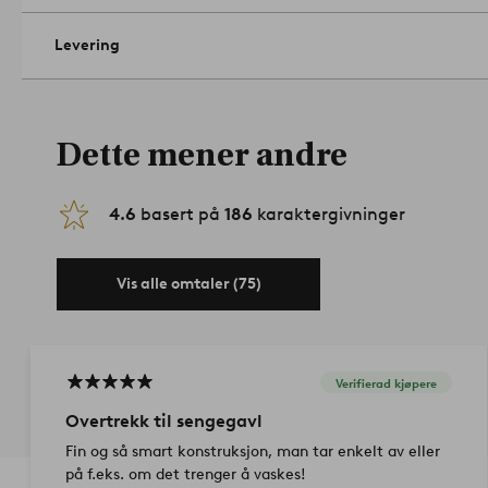
180 cm passer sengegavl som er maks 185 cm bred, 10 cm dyp 
cm.
- 100% lin
Levering
- Maskinvask 40°
- Høyde 150 cm, velg bredde ved bestilling
Artikelnummer: 16
Dette mener andre
4.6
basert på
186
karaktergivninger
Vis alle omtaler (75)
Verifierad kjøpere
Overtrekk til sengegavl
Fin og så smart konstruksjon, man tar enkelt av eller
på f.eks. om det trenger å vaskes!