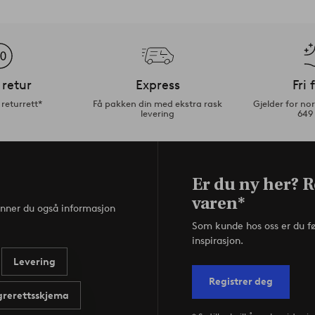
 retur
Express
Fri 
returrett*
Få pakken din med ekstra rask
Gjelder for n
levering
649
Er du ny her? R
varen*
inner du også informasjon
Som kunde hos oss er du f
inspirasjon.
Levering
Registrer deg
rerettsskjema