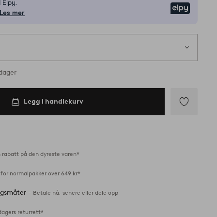
 Elpy.
Elpy
Les mer
nes på lager
rdager
Legg i handlekurv
Legg
til
favoritter
 rabatt på den dyreste varen*
 for normalpakker over 649 kr*
ingsmåter -
Betale nå, senere eller dele opp
dagers returrett*