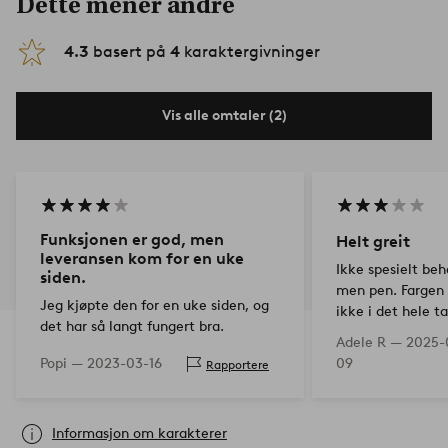
Dette mener andre
4.3
basert på
4
karaktergivninger
Vis alle omtaler (2)
Funksjonen er god, men
Helt greit
leveransen kom for en uke
Ikke spesielt beha
siden.
men pen. Fargen
Jeg kjøpte den for en uke siden, og
ikke i det hele t
det har så langt fungert bra.
er vanlig mørkeb
Adele R —
2025-
Popi —
2023-03-16
09
Rapportere
Informasjon om karakterer