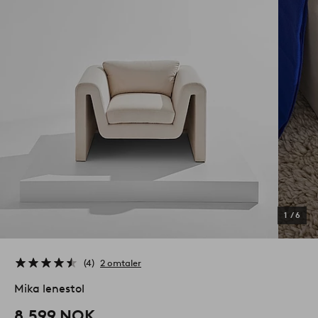
1
/
6
4
2 omtaler
Mika lenestol
8,599 NOK