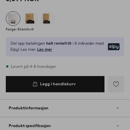
Farge: Kremhvit
Del opp betalingen
helt rentefritt
i 6 måneder med
Elpy
Elpy! Les mer.
Les mer
På lager
Levert på 4-8 hverdager
Legg i handlekurv
Legg i
handlekurv
Legg
til
favoritter
Produktinformasjon
Produkt spesifikasjon