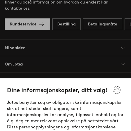
finner du også informasjon om hvordan du enklest kan
kontakte oss.
Kundeservice
Bestilling
Betalingsmåte
Mine sider
Om Jotex
Våre tjenester
Dine informsajonskapsler, ditt valg!
Vilkår
Jotex benytter seg av obligatoriske informasjonskapsler
slik at nettstedet skal fungere, samt
Venner
informasjonskapsler for analyse, tilpasset innhold og for
å gi deg en mer relevant opplevelse på nettstedet vårt.
Disse personopplysningene og informasjonskapslene