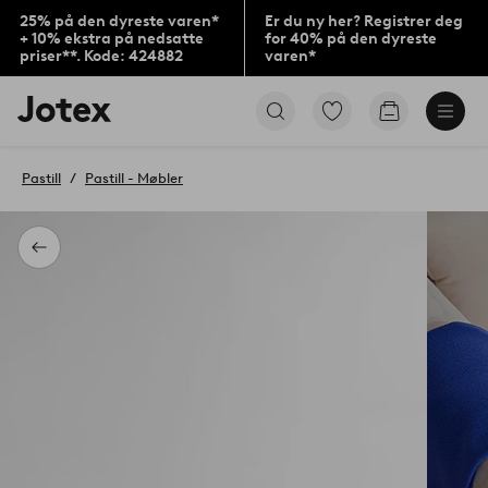
25% på den dyreste varen*
Er du ny her? Registrer deg
+ 10% ekstra på nedsatte
for 40% på den dyreste
priser**. Kode: 424882
varen*
Jotex’
Gå
Gå
logo
til
til
–
favorittmerkede
handlekurv
gå
produkter
Pastill
Pastill - Møbler
til
forsiden
Tilbake