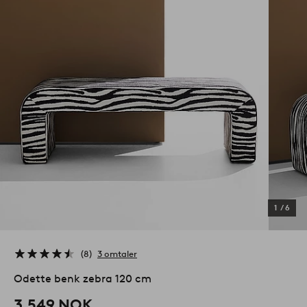
1
/
6
8
3 omtaler
Odette benk zebra 120 cm
3,549 NOK