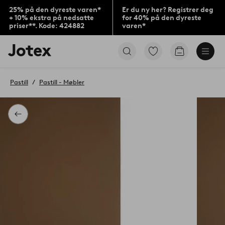
25% på den dyreste varen*
Er du ny her? Registrer deg
+ 10% ekstra på nedsatte
for 40% på den dyreste
priser**. Kode: 424882
varen*
Jotex’
Gå
Gå
logo
til
til
–
favorittmerkede
handlekurv
gå
produkter
Pastill
Pastill - Møbler
til
forsiden
Tilbake