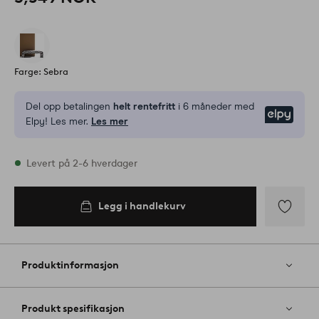
Farge: Sebra
Del opp betalingen
helt rentefritt
i 6 måneder med
Elpy
Elpy! Les mer.
Les mer
På lager
Levert på 2-6 hverdager
Legg i handlekurv
Legg i
handlekurv
Legg
til
favoritter
Produktinformasjon
Produkt spesifikasjon