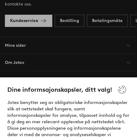
kontakte oss.
Kundeservice
Bestilling
Betalingsmåte
Mine sider
Om Jotex
Våre tjenester
Dine informsajonskapsler, ditt valg!
Vilkår
Jotex benytter seg av obligatoriske informasjonskapsler
slik at nettstedet skal fungere, samt
Venner
informasjonskapsler for analyse, tilpasset innhold og for
å gi deg en mer relevant opplevelse på nettstedet vårt.
Disse personopplysningene og informasjonskapslene
deler vi med de annonse- og analyseselskaper vi