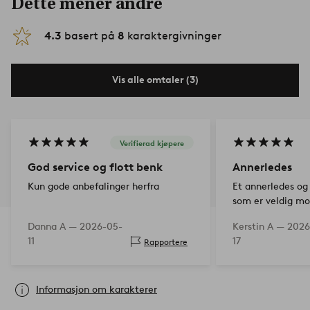
Dette mener andre
4.3
basert på
8
karaktergivninger
Vis alle omtaler (3)
Verifierad kjøpere
God service og flott benk
Annerledes
Kun gode anbefalinger herfra
Et annerledes og
som er veldig mo
hjemmet
Danna A —
2026-05-
Kerstin A —
2026
11
17
Rapportere
Informasjon om karakterer