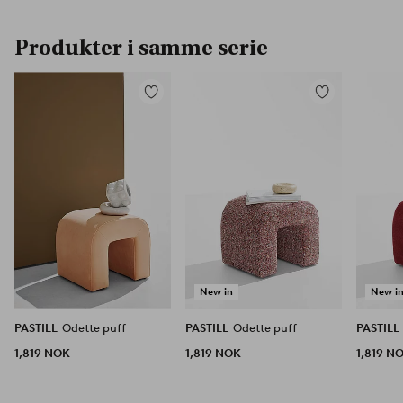
Produkter i samme serie
Legg
Legg
til
til
favoritter
favoritter
New in
New i
PASTILL
Odette puff
PASTILL
Odette puff
PASTILL
1,819 NOK
1,819 NOK
1,819 N