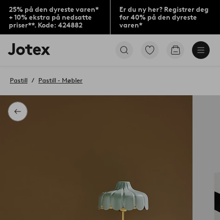
25% på den dyreste varen*
Er du ny her? Registrer deg
+ 10% ekstra på nedsatte
for 40% på den dyreste
priser**. Kode: 424882
varen*
Jotex’
Gå
Gå
logo
til
til
–
favorittmerkede
handlekurv
gå
produkter
Pastill
Pastill - Møbler
til
forsiden
Tilbake