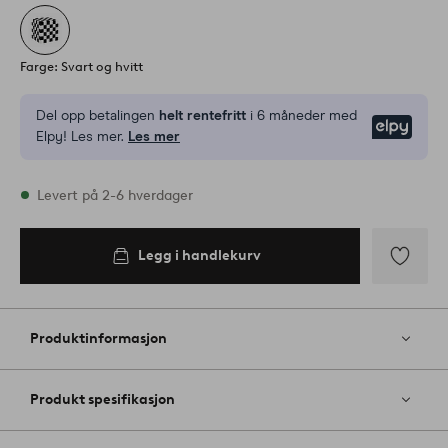
Farge: Svart og hvitt
Del opp betalingen
helt rentefritt
i 6 måneder med
Elpy
Elpy! Les mer.
Les mer
På lager
Levert på 2-6 hverdager
Legg i handlekurv
Legg i
handlekurv
Legg
til
favoritter
Produktinformasjon
Produkt spesifikasjon