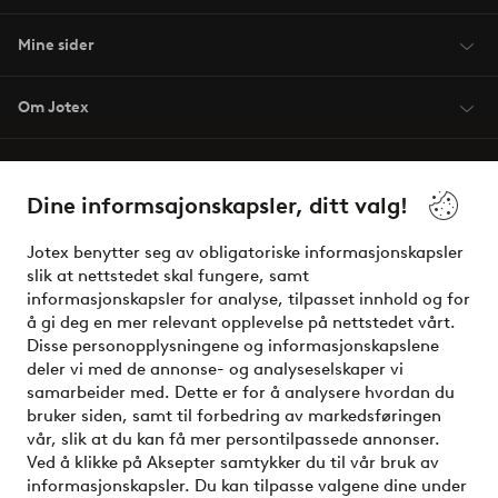
Mine sider
Om Jotex
Våre tjenester
Dine informsajonskapsler, ditt valg!
Vilkår
Jotex benytter seg av obligatoriske informasjonskapsler
slik at nettstedet skal fungere, samt
Venner
informasjonskapsler for analyse, tilpasset innhold og for
å gi deg en mer relevant opplevelse på nettstedet vårt.
Disse personopplysningene og informasjonskapslene
deler vi med de annonse- og analyseselskaper vi
Sikre betalinger - Betal direkte eller del opp
samarbeider med. Dette er for å analysere hvordan du
bruker siden, samt til forbedring av markedsføringen
Vil du vite mer om
våre betalingsalternativer
?
vår, slik at du kan få mer persontilpassede annonser.
elpy
Ved å klikke på Aksepter samtykker du til vår bruk av
informasjonskapsler. Du kan tilpasse valgene dine under