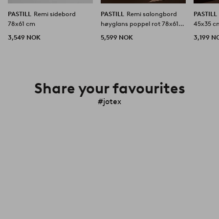
PASTILL
Remi sidebord
PASTILL
Remi salongbord
PASTILL
78x61 cm
høyglans poppel rot 78x61
45x35 c
cm
3,549 NOK
5,599 NOK
3,199 N
Share your favourites
#jotex