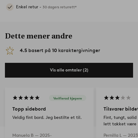
Enkel retur -
30 dagers returrett*
Dette mener andre
4.5
basert på
10
karaktergivninger
Vis alle omtaler (2)
Verifierad kjøpere
Topp sidebord
Tilsvarer bilde
Veldig fint bord. Jeg bestilte et til.
Fint, tungt, solid
lett takket være 
småbarnsforeldre
Manuela B —
2025-
Pernilla L —
2023
ustabilt for en et