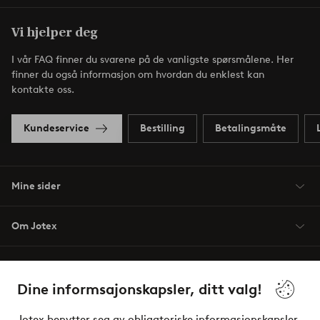
Vi hjelper deg
I vår FAQ finner du svarene på de vanligste spørsmålene. Her
finner du også informasjon om hvordan du enklest kan
kontakte oss.
Kundeservice
Bestilling
Betalingsmåte
Mine sider
Om Jotex
Våre tjenester
Dine informsajonskapsler, ditt valg!
Vilkår
Jotex benytter seg av obligatoriske informasjonskapsler