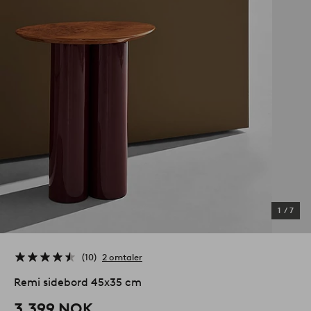
1
/
7
10
2 omtaler
Remi sidebord 45x35 cm
3,399 NOK