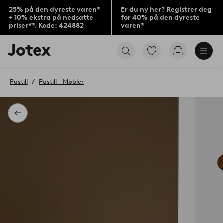
25% på den dyreste varen*
Er du ny her? Registrer deg
+ 10% ekstra på nedsatte
for 40% på den dyreste
priser**. Kode: 424882
varen*
Jotex’
Gå
Gå
logo
til
til
–
favorittmerkede
handlekurv
gå
produkter
Pastill
Pastill - Møbler
til
forsiden
Tilbake