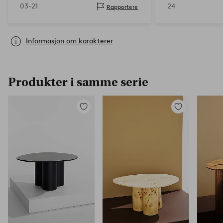
03-21
24
Rapportere
mot.
Informasjon om karakterer
Produkter i samme serie
Legg
Legg
til
til
favoritter
favoritter