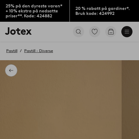
25% på den dyreste varen*
20 % rabatt på gardiner*.
+ 10% ekstra på nedsatte
Bruk kode: 424992
priser**. Kode: 424882
Jotex’
Gå
Gå
logo
til
til
–
favorittmerkede
handlekurv
gå
produkter
Pastill
Pastill - Diverse
til
forsiden
Tilbake