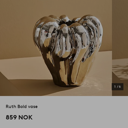
1
/
6
Ruth Bold vase
859 NOK