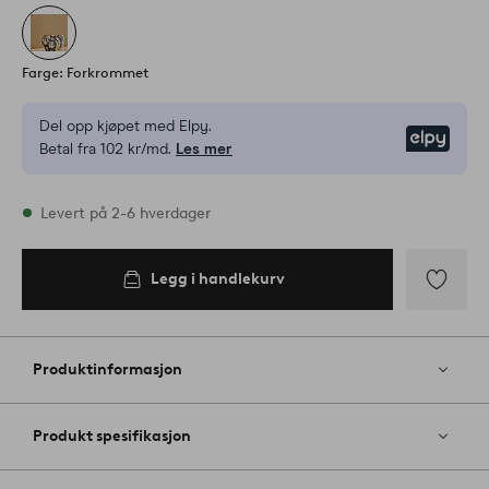
Farge: Forkrommet
Del opp kjøpet med Elpy.
Elpy
Betal fra 102 kr/md.
Les mer
På lager
Levert på 2-6 hverdager
Legg i handlekurv
Legg i
handlekurv
Legg
til
favoritter
Produktinformasjon
Produkt spesifikasjon