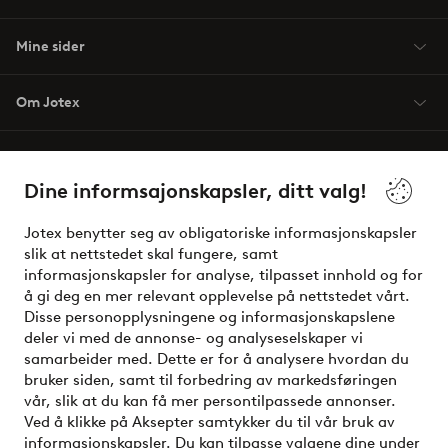
Mine sider
Om Jotex
Våre tjenester
Dine informsajonskapsler, ditt valg!
Vilkår
Jotex benytter seg av obligatoriske informasjonskapsler
slik at nettstedet skal fungere, samt
Venner
informasjonskapsler for analyse, tilpasset innhold og for
å gi deg en mer relevant opplevelse på nettstedet vårt.
Disse personopplysningene og informasjonskapslene
deler vi med de annonse- og analyseselskaper vi
Sikre betalinger - Betal direkte eller del opp
samarbeider med. Dette er for å analysere hvordan du
bruker siden, samt til forbedring av markedsføringen
Vil du vite mer om
våre betalingsalternativer
?
vår, slik at du kan få mer persontilpassede annonser.
elpy
Ved å klikke på Aksepter samtykker du til vår bruk av
informasjonskapsler. Du kan tilpasse valgene dine under