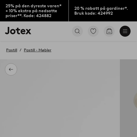
25% på den dyreste varen*
20 % rabatt på gardiner*.
+ 10% ekstra på nedsatte
Bruk kode: 424992
priser**. Kode: 424882
Jotex’
Gå
Gå
logo
til
til
–
favorittmerkede
handlekurv
gå
produkter
Pastill
Pastill - Møbler
til
forsiden
Tilbake