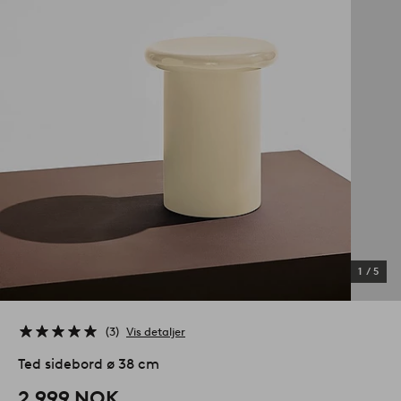
1
/
5
3
Vis detaljer
Ted sidebord ø 38 cm
2,999 NOK