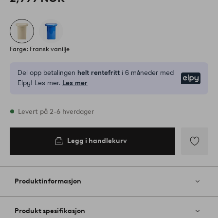
Farge: Fransk vanilje
Del opp betalingen
helt rentefritt
i 6 måneder med
Elpy
Elpy! Les mer.
Les mer
På lager
Levert på 2-6 hverdager
Legg i handlekurv
Legg i
handlekurv
Legg
til
favoritter
Produktinformasjon
Produkt spesifikasjon