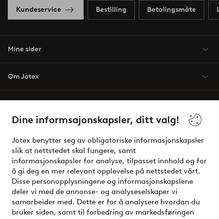
Kundeservice
Bestilling
Betalingsmåte
Mine sider
Om Jotex
Våre tjenester
Dine informsajonskapsler, ditt valg!
Vilkår
Jotex benytter seg av obligatoriske informasjonskapsler
slik at nettstedet skal fungere, samt
Venner
informasjonskapsler for analyse, tilpasset innhold og for
å gi deg en mer relevant opplevelse på nettstedet vårt.
Disse personopplysningene og informasjonskapslene
deler vi med de annonse- og analyseselskaper vi
Sikre betalinger - Betal direkte eller del opp
samarbeider med. Dette er for å analysere hvordan du
bruker siden, samt til forbedring av markedsføringen
Vil du vite mer om
våre betalingsalternativer
?