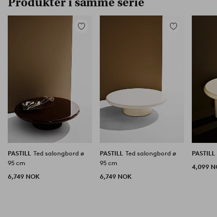
Produkter i samme serie
Legg
Legg
til
til
favoritter
favoritter
PASTILL
Ted salongbord ø
PASTILL
Ted salongbord ø
PASTILL
95 cm
95 cm
4,099 
6,749 NOK
6,749 NOK