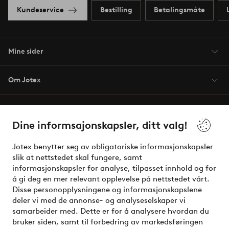
Kundeservice
Bestilling
Betalingsmåte
Mine sider
Om Jotex
Våre tjenester
Dine informsajonskapsler, ditt valg!
Vilkår
Jotex benytter seg av obligatoriske informasjonskapsler
slik at nettstedet skal fungere, samt
Venner
informasjonskapsler for analyse, tilpasset innhold og for
å gi deg en mer relevant opplevelse på nettstedet vårt.
Disse personopplysningene og informasjonskapslene
deler vi med de annonse- og analyseselskaper vi
Sikre betalinger - Betal direkte eller del opp
samarbeider med. Dette er for å analysere hvordan du
bruker siden, samt til forbedring av markedsføringen
Vil du vite mer om
våre betalingsalternativer
?