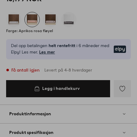
Farge: Aprikos rosa fløyel
Del opp betalingen
helt rentefritt
i 6 måneder med
Elpy
Elpy! Les mer.
Les mer
Få antall igjen
Levert på 4-8 hverdager
Legg i handlekurv
Legg i
handlekurv
Legg
til
favoritter
Produktinformasjon
Produkt spesifikasjon