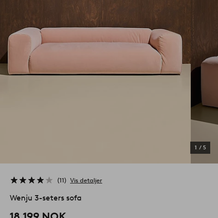
1
/
5
11
Vis detaljer
Wenju 3-seters sofa
18,199 NOK