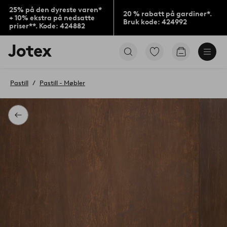
25% på den dyreste varen*
20 % rabatt på gardiner*.
+ 10% ekstra på nedsatte
Bruk kode: 424992
priser**. Kode: 424882
Jotex’
Gå
Gå
logo
til
til
–
favorittmerkede
handlekurv
gå
produkter
Pastill
Pastill - Møbler
til
forsiden
Tilbake